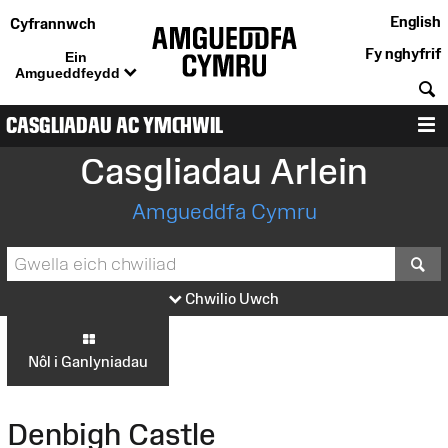
English
Cyfrannwch
Fy nghyfrif
Ein
Amgueddfeydd
C
CASGLIADAU AC YMCHWIL
D
Casgliadau Arlein
Amgueddfa Cymru
S
Chwilio Uwch
Nôl i Ganlyniadau
Denbigh Castle