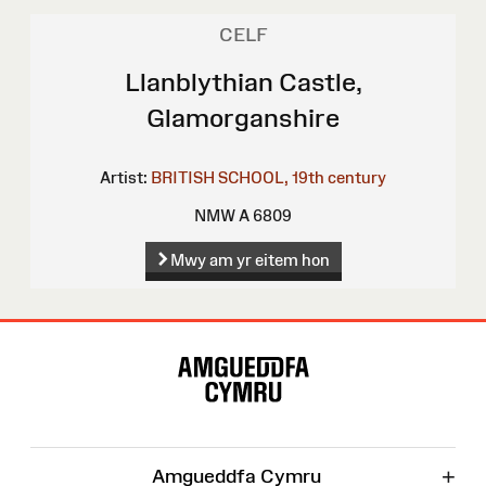
CELF
Llanblythian Castle,
Glamorganshire
Artist:
BRITISH SCHOOL, 19th century
NMW A 6809
Mwy am yr eitem hon
Map
o'r
Wefan
+
Amgueddfa Cymru