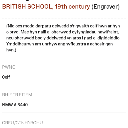
BRITISH SCHOOL, 19th century
(Engraver)
(Nid oes modd darparu delwedd o'r gwaith celf hwn ar hyn
o bryd. Mae hyn naill ai oherwydd cyfyngiadau hawlfraint,
neu oherwydd bod y ddelwedd yn aros i gael ei digideiddio.
Ymddiheurwn am unrhyw anghyfleustra a achosir gan
hyn.)
PWNC
Celf
RHIF YR EITEM
NMW A 6440
CREU/CYNHYRCHU