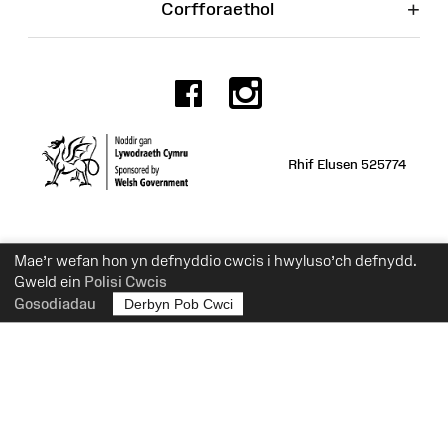
+
Corfforaethol
Facebook
Instagr
Rhif Elusen 525774
Mae’r wefan hon yn defnyddio cwcis i hwyluso’ch defnydd.
Gweld ein
Polisi Cwcis
Gosodiadau
Derbyn Pob Cwci