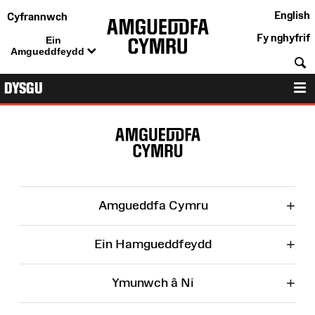
English
Cyfrannwch
Fy nghyfrif
Ein
Amgueddfeydd
C
DYSGU
D
Map
o'r
Wefan
+
Amgueddfa Cymru
+
Ein Hamgueddfeydd
+
Ymunwch â Ni