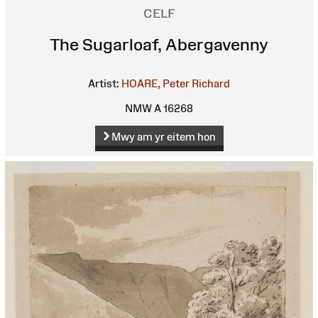
CELF
The Sugarloaf, Abergavenny
Artist:
HOARE, Peter Richard
NMW A 16268
Mwy am yr eitem hon