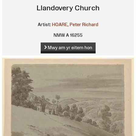
Llandovery Church
Artist:
HOARE, Peter Richard
NMW A 16255
Mwy am yr eitem hon