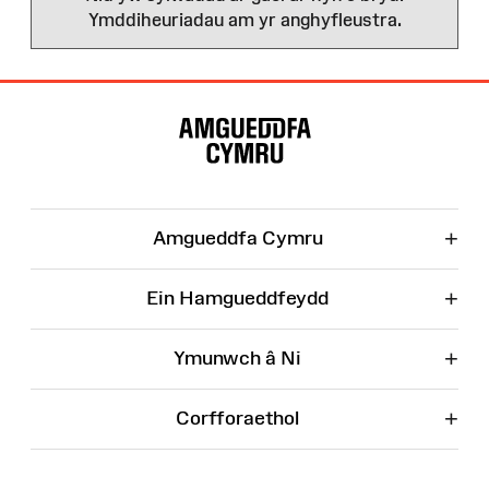
Ymddiheuriadau am yr anghyfleustra.
Map
o'r
Wefan
+
Amgueddfa Cymru
+
Ein Hamgueddfeydd
+
Ymunwch â Ni
+
Corfforaethol