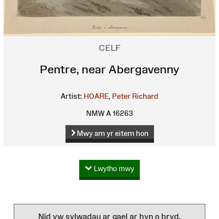
CELF
Pentre, near Abergavenny
Artist:
HOARE, Peter Richard
NMW A 16263
Mwy am yr eitem hon
Lwytho mwy
Nid yw sylwadau ar gael ar hyn o bryd.