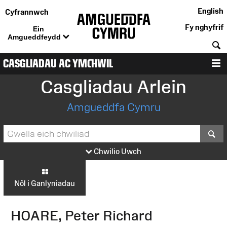
English
Cyfrannwch
Fy nghyfrif
Ein
Amgueddfeydd
C
CASGLIADAU AC YMCHWIL
D
Casgliadau Arlein
Amgueddfa Cymru
S
Chwilio Uwch
Nôl i Ganlyniadau
HOARE, Peter Richard