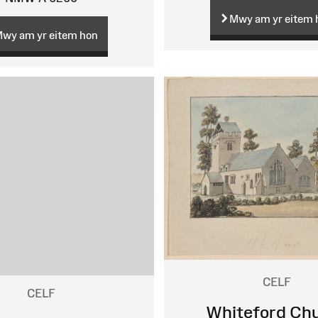
Mwy am yr eitem 
wy am yr eitem hon
CELF
CELF
Whiteford Ch