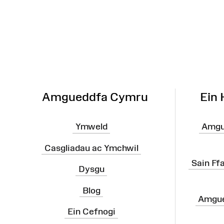
Map
o'r
Wefan
Amgueddfa Cymru
Ein
Ymweld
Amgu
Casgliadau ac Ymchwil
Sain Ff
Dysgu
Blog
Amgue
Ein Cefnogi