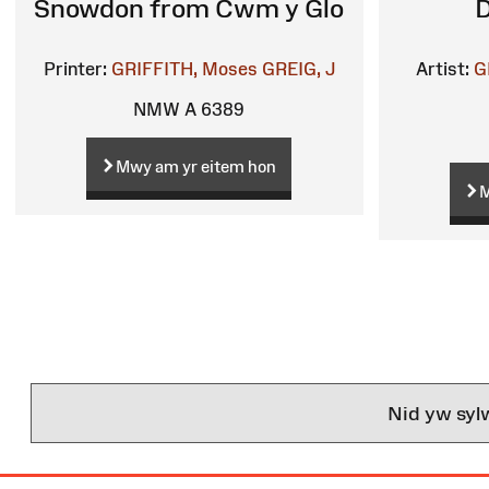
Snowdon from Cwm y Glo
D
Printer:
GRIFFITH, Moses
GREIG, J
Artist:
G
NMW A 6389
Mwy am yr eitem hon
M
Nid yw syl