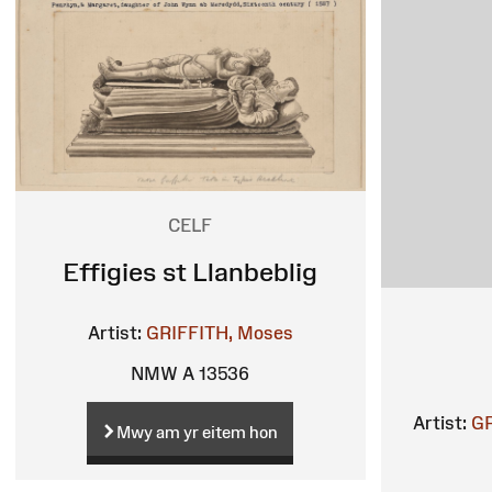
CELF
Effigies st Llanbeblig
Artist:
GRIFFITH, Moses
NMW A 13536
Artist:
GR
Mwy am yr eitem hon