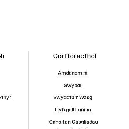
Ni
Corfforaethol
Amdanom ni
Swyddi
ythyr
Swyddfa'r Wasg
Llyfrgell Luniau
Canolfan Casgliadau