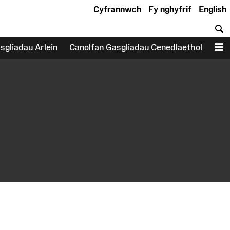
Cyfrannwch
Fy nghyfrif
English
C
sgliadau Arlein
Canolfan Gasgliadau Cenedlaethol
D
earch