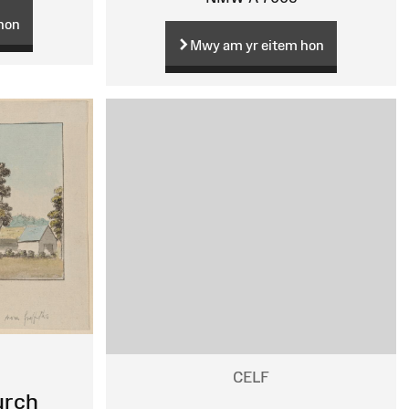
hon
Mwy am yr eitem hon
CELF
urch