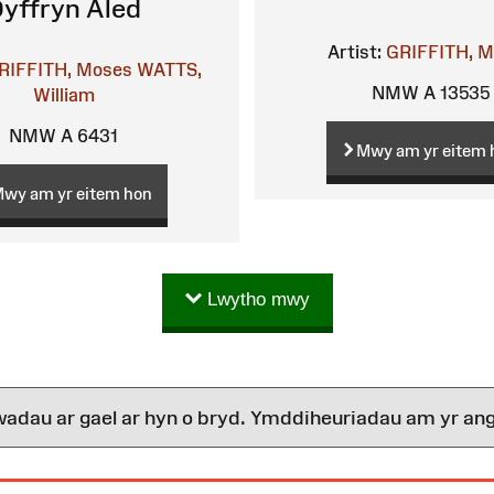
yffryn Aled
Artist:
GRIFFITH, 
RIFFITH, Moses
WATTS,
NMW A 13535
William
NMW A 6431
Mwy am yr eitem 
wy am yr eitem hon
Lwytho mwy
wadau ar gael ar hyn o bryd. Ymddiheuriadau am yr ang