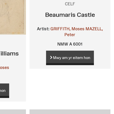
CELF
Beaumaris Castle
Artist:
GRIFFITH, Moses
MAZELL,
Peter
NMW A 6001
illiams
Mwy am yr eitem hon
Moses
hon