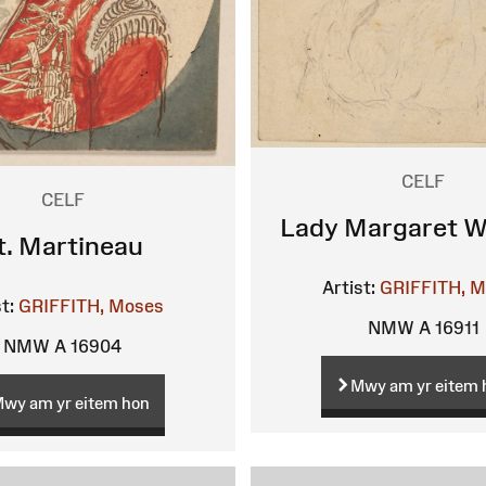
CELF
CELF
Lady Margaret W
t. Martineau
Artist:
GRIFFITH, 
t:
GRIFFITH, Moses
NMW A 16911
NMW A 16904
Mwy am yr eitem 
wy am yr eitem hon