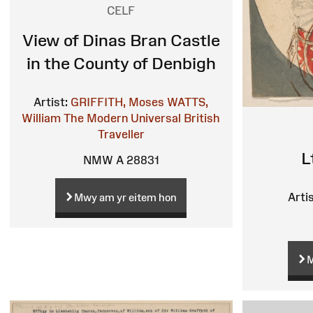
CELF
View of Dinas Bran Castle
in the County of Denbigh
Artist:
GRIFFITH, Moses
WATTS,
William
The Modern Universal British
Traveller
L
NMW A 28831
Artis
Mwy am yr eitem hon
M