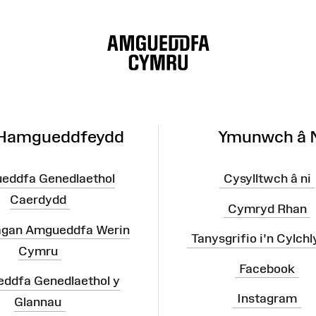
 Hamgueddfeydd
Ymunwch â 
eddfa Genedlaethol
Cysylltwch â ni
Caerdydd
Cymryd Rhan
agan Amgueddfa Werin
Tanysgrifio i'n Cylchl
Cymru
Facebook
ddfa Genedlaethol y
Instagram
Glannau