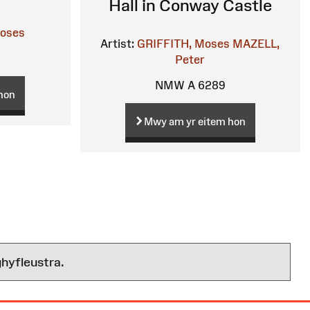
Hall in Conway Castle
Moses
Artist:
GRIFFITH, Moses
MAZELL,
Peter
NMW A 6289
hon
Mwy am yr eitem hon
hyfleustra.