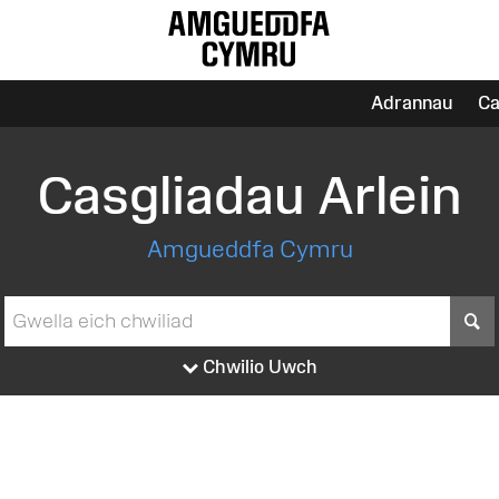
Adrannau
Ca
Casgliadau Arlein
Amgueddfa Cymru
S
Chwilio Uwch