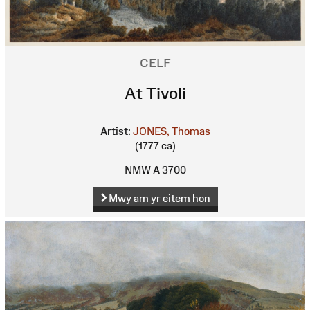
CELF
At Tivoli
Artist:
JONES, Thomas
(1777 ca)
NMW A 3700
Mwy am yr eitem hon