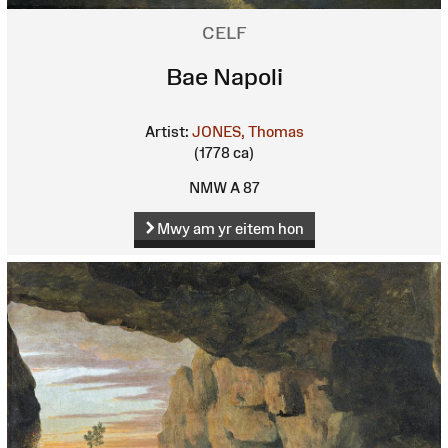
CELF
Bae Napoli
Artist:
JONES, Thomas
(1778 ca)
NMW A 87
Mwy am yr eitem hon