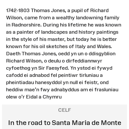
1742-1803 Thomas Jones, a pupil of Richard
Wilson, came from a wealthy landowning family
in Radnorshire. During his lifetime he was known
as a painter of landscapes and history paintings
in the style of his master, but today he is better
known for his oil sketches of Italy and Wales.
Daeth Thomas Jones, oedd yn un o ddisgyblion
Richard Wilson, o deulu o dirfeddiannwyr
cyfoethog yn Sir Faesyfed. Yn ystod ei fywyd
cafodd ei adnabod fel peintiwr tirluniau a
pheintiadau hanesyddol yn null ei feistr, ond
heddiw mae’n fwy adnabyddus am ei frasluniau
olew o’r Eidal a Chymru
CELF
In the road to Santa Maria de Monte