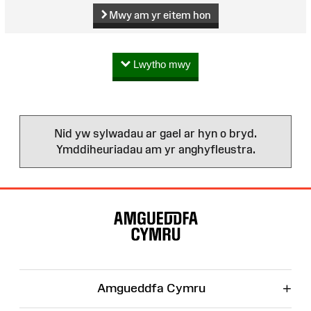
Mwy am yr eitem hon
Lwytho mwy
Nid yw sylwadau ar gael ar hyn o bryd.
Ymddiheuriadau am yr anghyfleustra.
Map
o'r
Wefan
+
Amgueddfa Cymru