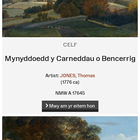
CELF
Mynyddoedd y Carneddau o Bencerrig
Artist:
JONES, Thomas
(1776 ca)
NMW A 17645
Mwy am yr eitem hon