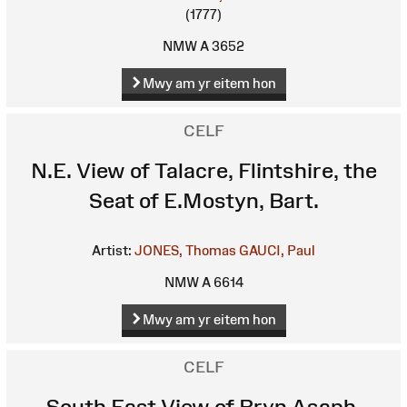
(1777)
NMW A 3652
Mwy am yr eitem hon
CELF
N.E. View of Talacre, Flintshire, the
Seat of E.Mostyn, Bart.
Artist:
JONES, Thomas
GAUCI, Paul
NMW A 6614
Mwy am yr eitem hon
CELF
South East View of Bryn Asaph,