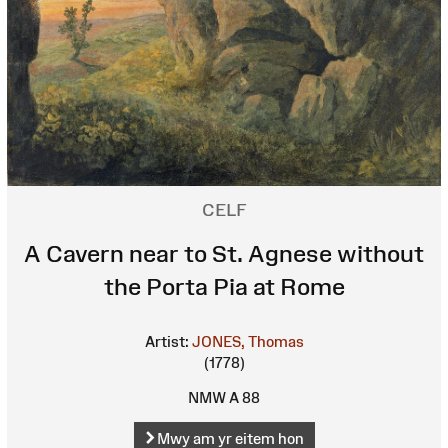
CELF
A Cavern near to St. Agnese without
the Porta Pia at Rome
Artist:
JONES, Thomas
(1778)
NMW A 88
Mwy am yr eitem hon