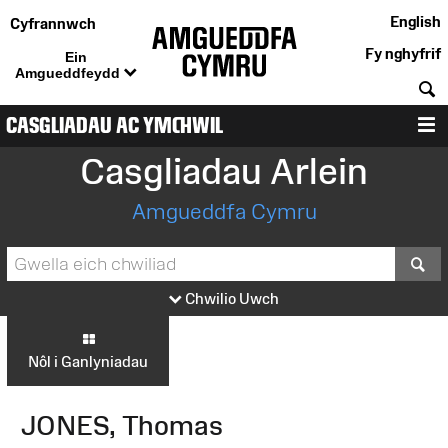
English
Cyfrannwch
Fy nghyfrif
Ein
Amgueddfeydd
C
CASGLIADAU AC YMCHWIL
D
Casgliadau Arlein
Amgueddfa Cymru
S
Chwilio Uwch
Nôl i Ganlyniadau
JONES, Thomas