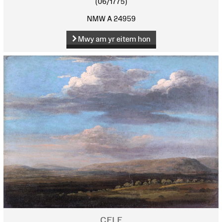
(06/1775)
NMW A 24959
Mwy am yr eitem hon
CELF