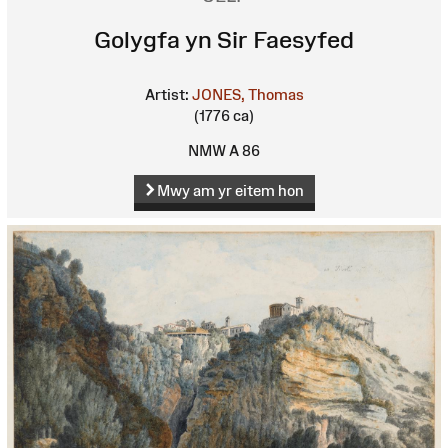
Golygfa yn Sir Faesyfed
Artist:
JONES, Thomas
(1776 ca)
NMW A 86
Mwy am yr eitem hon