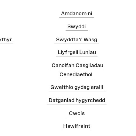
Amdanom ni
Swyddi
ythyr
Swyddfa'r Wasg
Llyfrgell Luniau
Canolfan Casgliadau
Cenedlaethol
Gweithio gydag eraill
Datganiad hygyrchedd
Cwcis
Hawlfraint