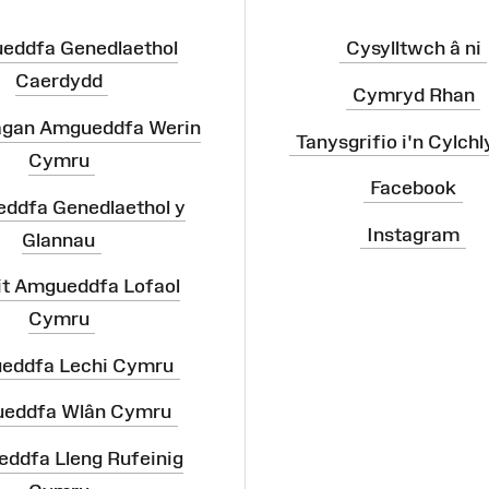
eddfa Genedlaethol
Cysylltwch â ni
Caerdydd
Cymryd Rhan
agan Amgueddfa Werin
Tanysgrifio i'n Cylchl
Cymru
Facebook
ddfa Genedlaethol y
Instagram
Glannau
it Amgueddfa Lofaol
Cymru
eddfa Lechi Cymru
eddfa Wlân Cymru
ddfa Lleng Rufeinig