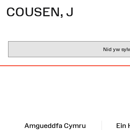
COUSEN, J
Nid yw syl
Map
o'r
Wefan
Amgueddfa Cymru
Ein