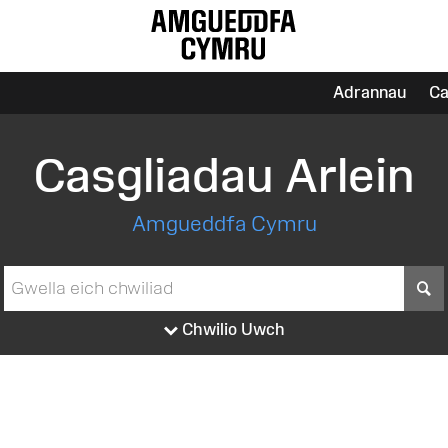
Adrannau
Ca
Casgliadau Arlein
Amgueddfa Cymru
S
Chwilio Uwch