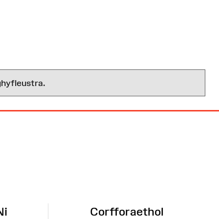
hyfleustra.
Ni
Corfforaethol