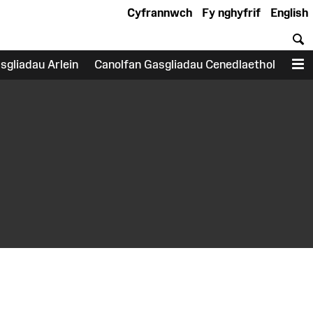
Cyfrannwch
Fy nghyfrif
English
C
sgliadau Arlein
Canolfan Gasgliadau Cenedlaethol
D
earch