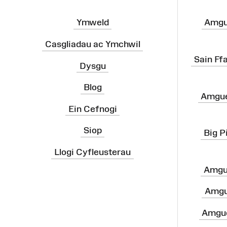
Ymweld
Amgu
Casgliadau ac Ymchwil
Sain Ff
Dysgu
Blog
Amgue
Ein Cefnogi
Siop
Big P
Llogi Cyfleusterau
Amgu
Amgu
Amgue