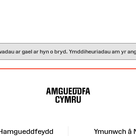
wadau ar gael ar hyn o bryd. Ymddiheuriadau am yr ang
 Hamgueddfeydd
Ymunwch â 