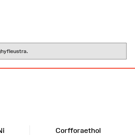
hyfleustra.
Ni
Corfforaethol