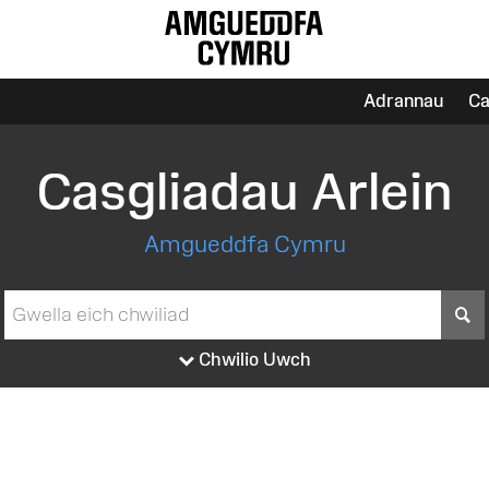
Adrannau
Ca
Casgliadau Arlein
Amgueddfa Cymru
S
Chwilio Uwch