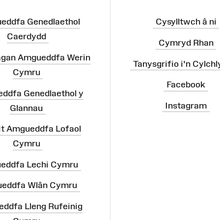
eddfa Genedlaethol
Cysylltwch â ni
Caerdydd
Cymryd Rhan
agan Amgueddfa Werin
Tanysgrifio i'n Cylchl
Cymru
Facebook
ddfa Genedlaethol y
Instagram
Glannau
it Amgueddfa Lofaol
Cymru
eddfa Lechi Cymru
eddfa Wlân Cymru
ddfa Lleng Rufeinig