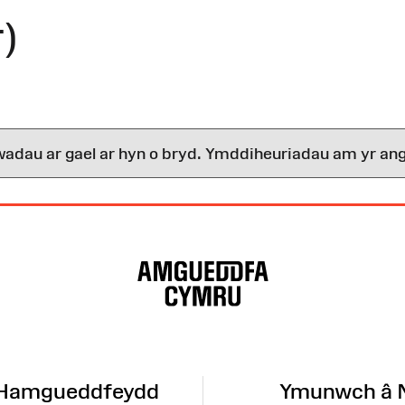
)
wadau ar gael ar hyn o bryd. Ymddiheuriadau am yr ang
 Hamgueddfeydd
Ymunwch â 