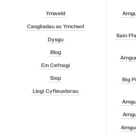
Ymweld
Amgu
Casgliadau ac Ymchwil
Sain Ff
Dysgu
Blog
Amgue
Ein Cefnogi
Siop
Big P
Llogi Cyfleusterau
Amgu
Amgu
Amgue