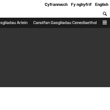
Cyfrannwch
Fy nghyfrif
English
C
sgliadau Arlein
Canolfan Gasgliadau Cenedlaethol
D
earch