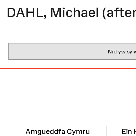
DAHL, Michael (after
Nid yw syl
Map
o'r
Wefan
Amgueddfa Cymru
Ein