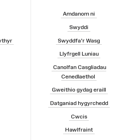
Amdanom ni
Swyddi
ythyr
Swyddfa'r Wasg
Llyfrgell Luniau
Canolfan Casgliadau
Cenedlaethol
Gweithio gydag eraill
Datganiad hygyrchedd
Cwcis
Hawlfraint