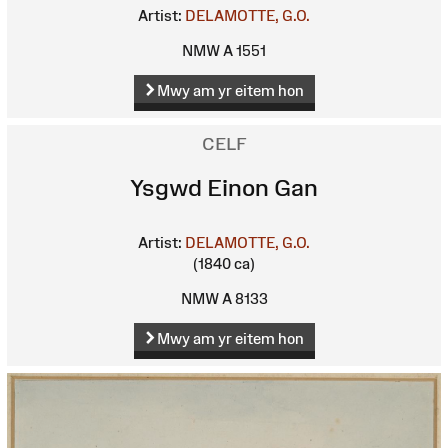
Artist:
DELAMOTTE, G.O.
NMW A 1551
Mwy am yr eitem hon
CELF
Ysgwd Einon Gan
Artist:
DELAMOTTE, G.O.
(1840 ca)
NMW A 8133
Mwy am yr eitem hon