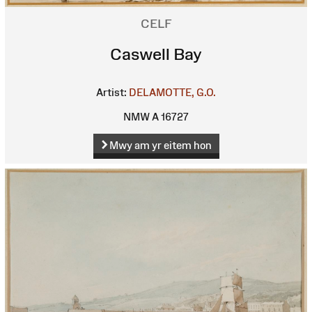
CELF
Caswell Bay
Artist:
DELAMOTTE, G.O.
NMW A 16727
Mwy am yr eitem hon