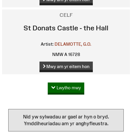
CELF
St Donats Castle - the Hall
Artist:
DELAMOTTE, G.O.
NMW A 16728
Mwy am yr eitem hon
Lwytho mwy
Nid yw sylwadau ar gael ar hyn o bryd.
Ymddiheuriadau am yr anghyfleustra.