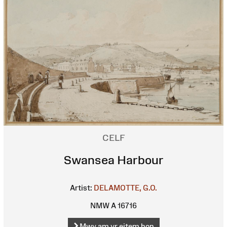
CELF
Swansea Harbour
Artist:
DELAMOTTE, G.O.
NMW A 16716
Mwy am yr eitem hon