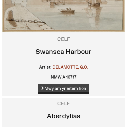
CELF
Swansea Harbour
Artist:
DELAMOTTE, G.O.
NMW A 16717
Mwy am yr eitem hon
CELF
Aberdylias