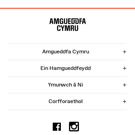
Map
o'r
Wefan
+
Amgueddfa Cymru
+
Ein Hamgueddfeydd
+
Ymunwch â Ni
+
Corfforaethol
Facebook
Instagr