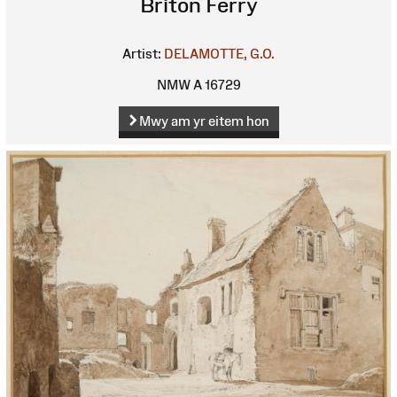
Briton Ferry
Artist:
DELAMOTTE, G.O.
NMW A 16729
Mwy am yr eitem hon