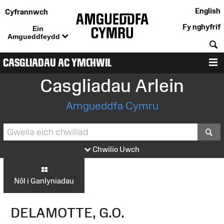
English
Cyfrannwch
Fy nghyfrif
Ein
Amgueddfeydd
C
CASGLIADAU AC YMCHWIL
D
Casgliadau Arlein
Amgueddfa Cymru
S
Chwilio Uwch
Nôl i Ganlyniadau
DELAMOTTE, G.O.