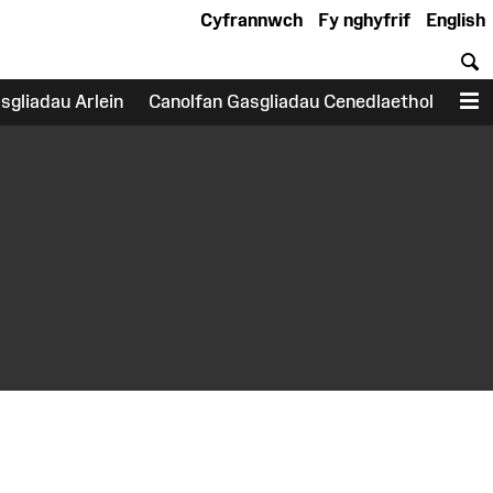
Cyfrannwch
Fy nghyfrif
English
C
sgliadau Arlein
Canolfan Gasgliadau Cenedlaethol
D
earch