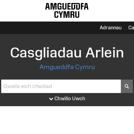
Adrannau
Ca
Casgliadau Arlein
Amgueddfa Cymru
S
Chwilio Uwch