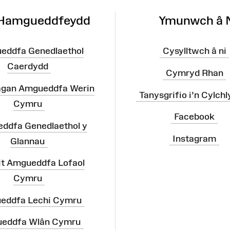
 Hamgueddfeydd
Ymunwch â 
eddfa Genedlaethol
Cysylltwch â ni
Caerdydd
Cymryd Rhan
agan Amgueddfa Werin
Tanysgrifio i'n Cylchl
Cymru
Facebook
ddfa Genedlaethol y
Instagram
Glannau
it Amgueddfa Lofaol
Cymru
eddfa Lechi Cymru
eddfa Wlân Cymru