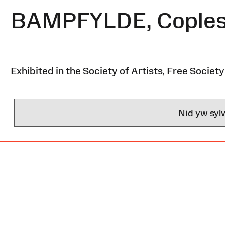
BAMPFYLDE, Coples
Exhibited in the Society of Artists, Free Socie
Nid yw syl
Map
o'r
Wefan