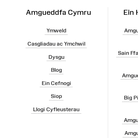
Amgueddfa Cymru
Ein
Ymweld
Amgu
Casgliadau ac Ymchwil
Sain Ff
Dysgu
Blog
Amgue
Ein Cefnogi
Siop
Big P
Llogi Cyfleusterau
Amgu
Amgu