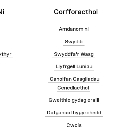
Ni
Corfforaethol
Amdanom ni
Swyddi
ythyr
Swyddfa'r Wasg
Llyfrgell Luniau
Canolfan Casgliadau
Cenedlaethol
Gweithio gydag eraill
Datganiad hygyrchedd
Cwcis