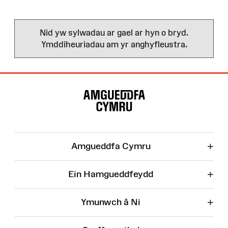
Nid yw sylwadau ar gael ar hyn o bryd.
Ymddiheuriadau am yr anghyfleustra.
Map
o'r
Wefan
+
Amgueddfa Cymru
+
Ein Hamgueddfeydd
+
Ymunwch â Ni