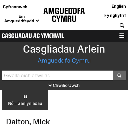
English
Cyfrannwch
Fy nghyfrif
Ein
Amgueddfeydd
C
CASGLIADAU AC YMCHWIL
D
Casgliadau Arlein
Amgueddfa Cymru
S
Chwilio Uwch
Nôl i Ganlyniadau
Dalton, Mick