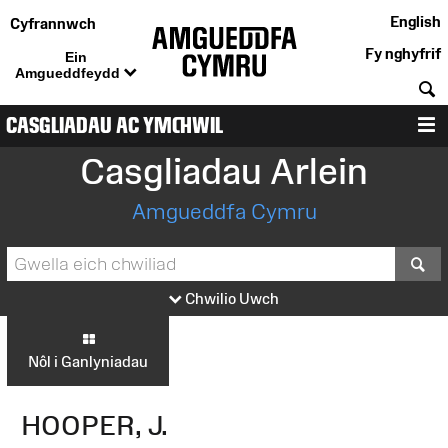
English
Cyfrannwch
Fy nghyfrif
Ein
Amgueddfeydd
C
CASGLIADAU AC YMCHWIL
D
Casgliadau Arlein
Amgueddfa Cymru
S
Chwilio Uwch
Nôl i Ganlyniadau
HOOPER, J.