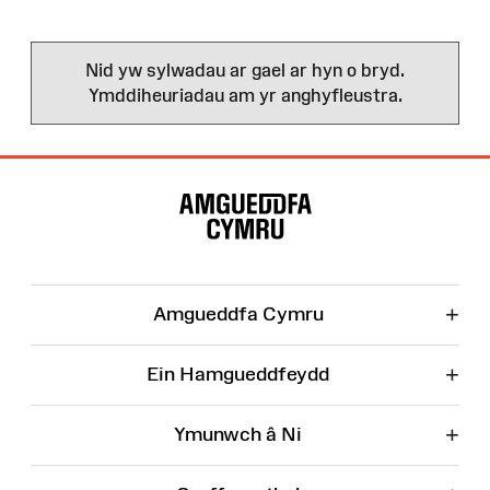
Nid yw sylwadau ar gael ar hyn o bryd.
Ymddiheuriadau am yr anghyfleustra.
Map
o'r
Wefan
+
Amgueddfa Cymru
+
Ein Hamgueddfeydd
+
Ymunwch â Ni