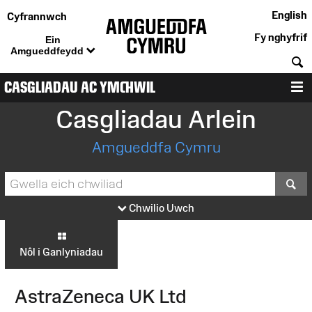
English
Cyfrannwch
Fy nghyfrif
Ein
Amgueddfeydd
C
CASGLIADAU AC YMCHWIL
D
Casgliadau Arlein
Amgueddfa Cymru
S
Chwilio Uwch
Nôl i Ganlyniadau
AstraZeneca UK Ltd