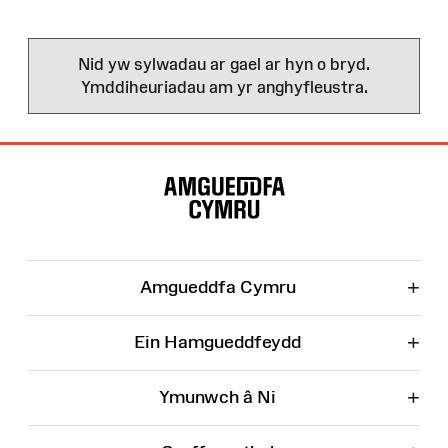
Nid yw sylwadau ar gael ar hyn o bryd.
Ymddiheuriadau am yr anghyfleustra.
Map
o'r
Wefan
+
Amgueddfa Cymru
+
Ein Hamgueddfeydd
+
Ymunwch â Ni