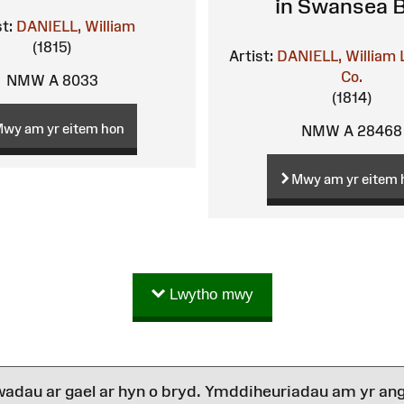
in Swansea 
st:
DANIELL, William
(1815)
Artist:
DANIELL, William
Co.
NMW A 8033
(1814)
wy am yr eitem hon
NMW A 28468
Mwy am yr eitem 
Lwytho mwy
wadau ar gael ar hyn o bryd. Ymddiheuriadau am yr ang