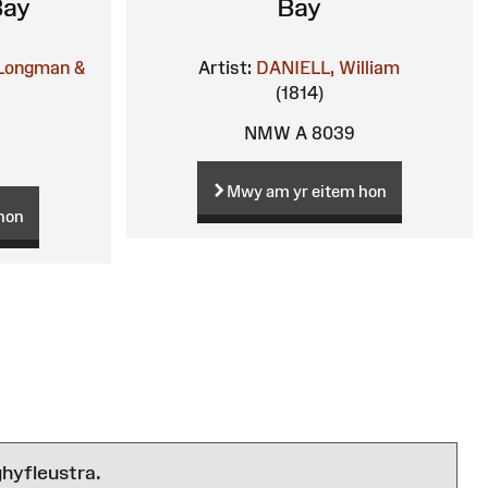
Bay
Bay
Longman &
Artist:
DANIELL, William
(1814)
NMW A 8039
Mwy am yr eitem hon
hon
hyfleustra.