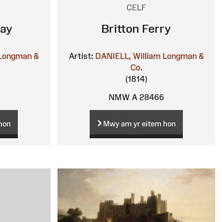
CELF
ay
Britton Ferry
Longman &
Artist:
DANIELL, William
Longman &
Co.
(1814)
NMW A 28466
hon
Mwy am yr eitem hon