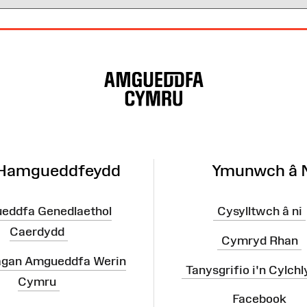
 Hamgueddfeydd
Ymunwch â 
eddfa Genedlaethol
Cysylltwch â ni
Caerdydd
Cymryd Rhan
agan Amgueddfa Werin
Tanysgrifio i'n Cylchl
Cymru
Facebook