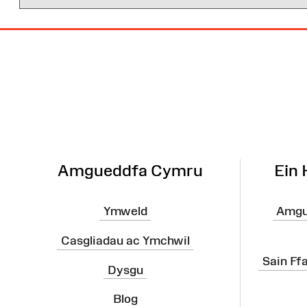
Map
o'r
Wefan
Amgueddfa Cymru
Ein
Ymweld
Amgu
Casgliadau ac Ymchwil
Sain Ff
Dysgu
Blog