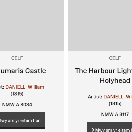
CELF
CELF
umaris Castle
The Harbour Ligh
Holyhead
st:
DANIELL, William
(1815)
Artist:
DANIELL, Wi
(1815)
NMW A 8034
NMW A 8117
wy am yr eitem hon
Mwy am yr eitem 