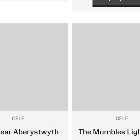
CELF
CELF
near Aberystwyth
The Mumbles Lig