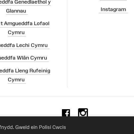
ddfa Genedlaethol y
Instagram
Glannau
it Amgueddfa Lofaol
Cymru
eddfa Lechi Cymru
eddfa Wlân Cymru
ddfa Lleng Rufeinig
Cymru
Facebook
Instag
efnydd. Gweld ein
Polisi Cwcis