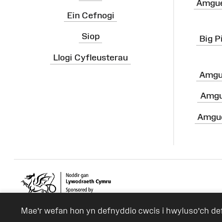
Amgue
Ein Cefnogi
Siop
Big P
Llogi Cyfleusterau
Amgu
Amgu
Amgue
Mae’r wefan hon yn defnyddio cwcis i hwyluso’ch d