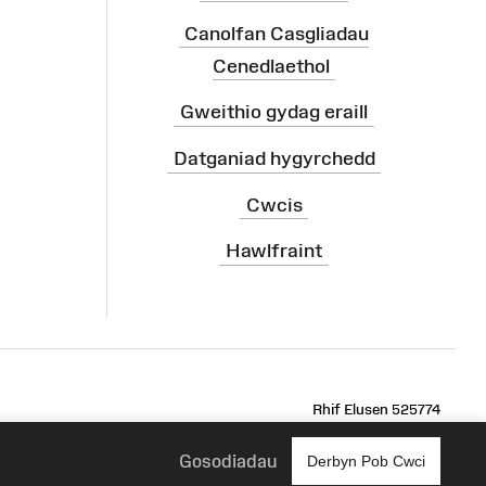
Canolfan Casgliadau
Cenedlaethol
Gweithio gydag eraill
Datganiad hygyrchedd
Cwcis
Hawlfraint
ram
Rhif Elusen 525774
Gosodiadau
Derbyn Pob Cwci