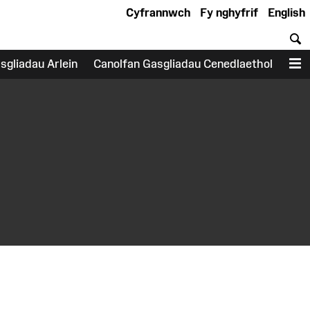
Cyfrannwch
Fy nghyfrif
English
C
sgliadau Arlein
Canolfan Gasgliadau Cenedlaethol
D
earch