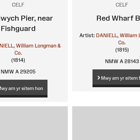
CELF
CELF
wych Pier, near
Red Wharf B
Fishguard
Artist:
DANIELL, William
Co.
IELL, William
Longman &
(1815)
Co.
(1814)
NMW A 28143
NMW A 29205
Mwy am yr eitem 
wy am yr eitem hon