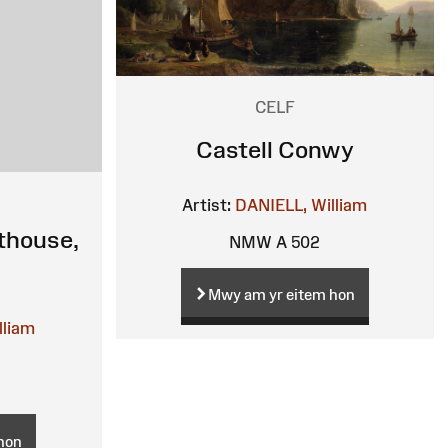
CELF
Castell Conwy
Artist:
DANIELL, William
thouse,
NMW A 502
Mwy am yr eitem hon
lliam
hon