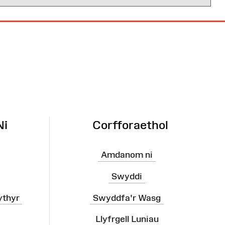
Ni
Corfforaethol
Amdanom ni
Swyddi
ythyr
Swyddfa'r Wasg
Llyfrgell Luniau