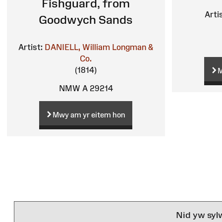
Fishguard, from
Arti
Goodwych Sands
Artist:
DANIELL, William
Longman &
Co.
(1814)
M
NMW A 29214
Mwy am yr eitem hon
Nid yw syl