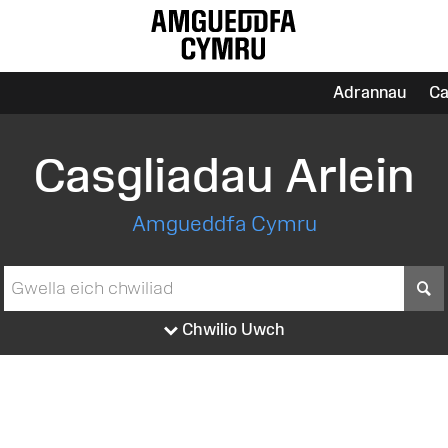
Adrannau
Ca
Casgliadau Arlein
Amgueddfa Cymru
S
Chwilio Uwch