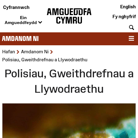
English
Cyfrannwch
Fy nghyfrif
Ein
Amgueddfeydd
C
AMDANOM NI
D
>
>
Hafan
Amdanom Ni
Polisiau, Gweithdrefnau a Llywodraethu
Polisiau, Gweithdrefnau a
Llywodraethu