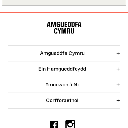
Map
o'r
Wefan
+
Amgueddfa Cymru
+
Ein Hamgueddfeydd
+
Ymunwch â Ni
+
Corfforaethol
Facebook
Instagr