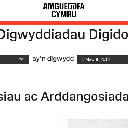
Digwyddiadau Digido
sy'n digwydd
1 Mawrth 2018
siau ac Arddangosiad