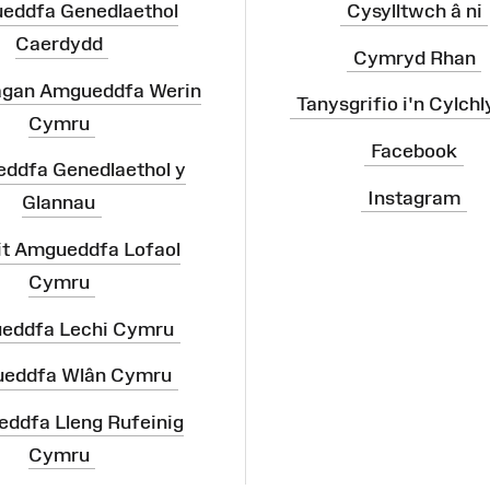
eddfa Genedlaethol
Cysylltwch â ni
Caerdydd
Cymryd Rhan
agan Amgueddfa Werin
Tanysgrifio i'n Cylchl
Cymru
Facebook
ddfa Genedlaethol y
Instagram
Glannau
it Amgueddfa Lofaol
Cymru
eddfa Lechi Cymru
eddfa Wlân Cymru
ddfa Lleng Rufeinig
Cymru