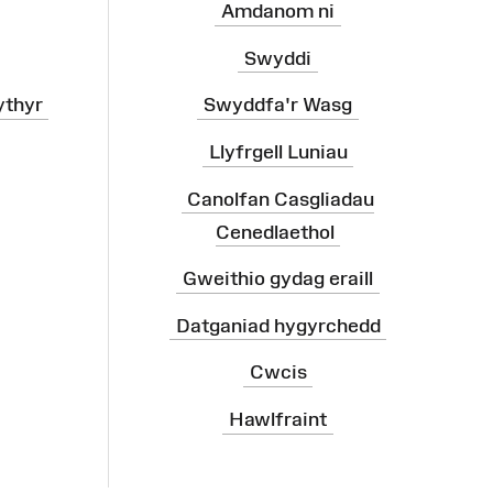
Amdanom ni
Swyddi
ythyr
Swyddfa'r Wasg
Llyfrgell Luniau
Canolfan Casgliadau
Cenedlaethol
Gweithio gydag eraill
Datganiad hygyrchedd
Cwcis
Hawlfraint