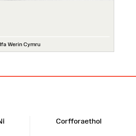
dfa Werin Cymru
Ni
Corfforaethol