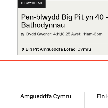
DIGWYDDIAD
Pen-blwydd Big Pit yn 40 
Bathodynnau⁠ ⁠
Dydd Gwener: 4,11,18,25 Awst ,
11am-3pm
Big Pit Amgueddfa Lofaol Cymru
Map
o'r
Wefan
Amgueddfa Cymru
Ein