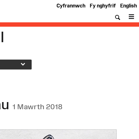
Cyfrannwch
Fy nghyfrif
English
Chwil
De
l
au
1 Mawrth 2018