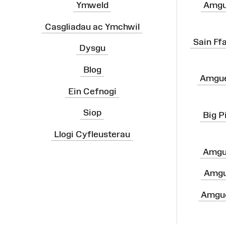
Ymweld
Amgu
Casgliadau ac Ymchwil
Sain Ff
Dysgu
Blog
Amgue
Ein Cefnogi
Siop
Big P
Llogi Cyfleusterau
Amgu
Amgu
Amgue