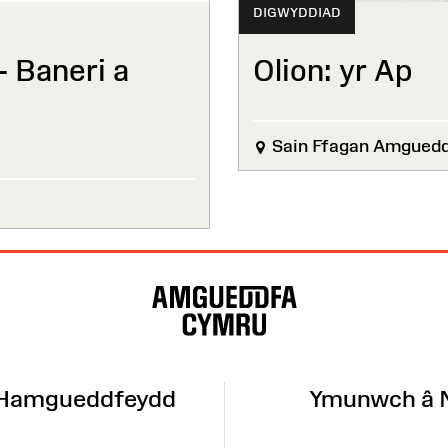
DIGWYDDIAD
– Baneri a
Olion: yr Ap
Sain Ffagan Amgued
 Hamgueddfeydd
Ymunwch â 