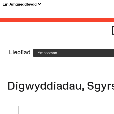
Ein Amgueddfeydd
Lleoliad
Ymhobman
Digwyddiadau, Sgyr