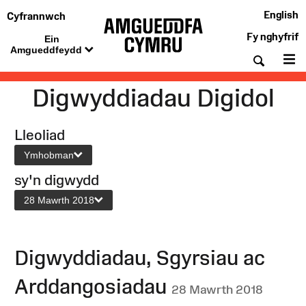
English
Cyfrannwch
Fy nghyfrif
Ein
Amgueddfeydd
Chwil
De
Digwyddiadau Digidol
Lleoliad
Ymhobman
sy'n digwydd
28 Mawrth 2018
Digwyddiadau, Sgyrsiau ac
Arddangosiadau
28 Mawrth 2018