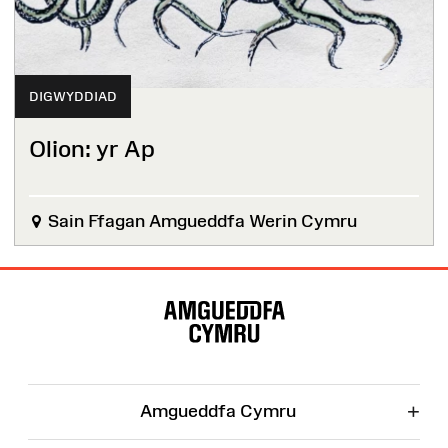
DIGWYDDIAD
Olion: yr Ap
Sain Ffagan Amgueddfa Werin Cymru
Map
o'r
Wefan
+
Amgueddfa Cymru