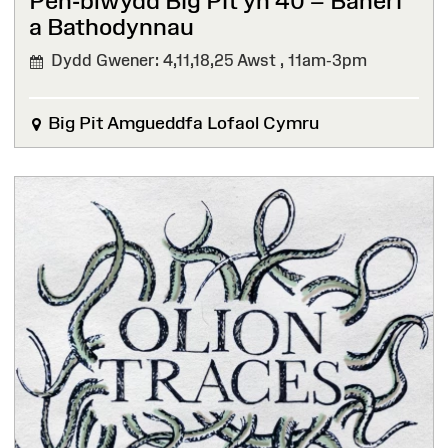
Pen-blwydd Big Pit yn 40 – Baneri
a Bathodynnau⁠ ⁠
Dydd Gwener: 4,11,18,25 Awst ,
11am-3pm
Big Pit Amgueddfa Lofaol Cymru