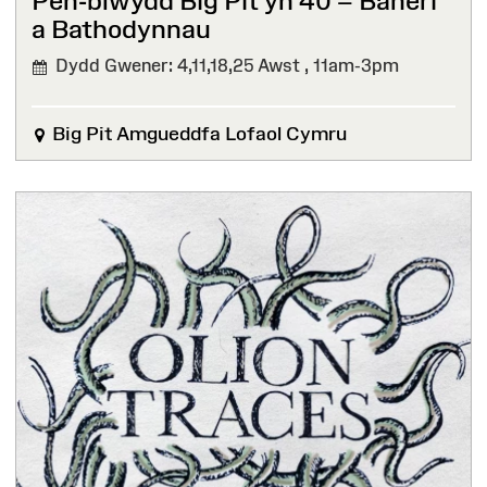
Pen-blwydd Big Pit yn 40 – Baneri
a Bathodynnau⁠ ⁠
Dydd Gwener: 4,11,18,25 Awst ,
11am-3pm
Big Pit Amgueddfa Lofaol Cymru