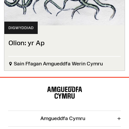
DIGWYDDIAD
Olion: yr Ap
Sain Ffagan Amgueddfa Werin Cymru
Map
o'r
Wefan
+
Amgueddfa Cymru