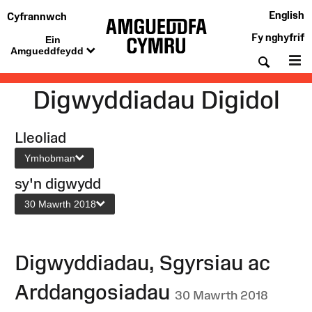
English
Cyfrannwch
Fy nghyfrif
Ein
Amgueddfeydd
Chwil
De
Digwyddiadau Digidol
Lleoliad
Ymhobman
sy'n digwydd
30 Mawrth 2018
Digwyddiadau, Sgyrsiau ac
Arddangosiadau
30 Mawrth 2018