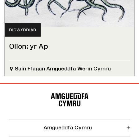
DIGWYDDIAD
Olion: yr Ap
Sain Ffagan Amgueddfa Werin Cymru
Map
o'r
Wefan
+
Amgueddfa Cymru