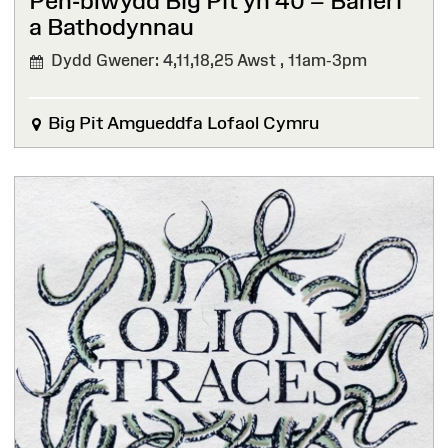
Pen-blwydd Big Pit yn 40 – Baneri
a Bathodynnau⁠ ⁠
Dydd Gwener: 4,11,18,25 Awst ,
11am-3pm
Big Pit Amgueddfa Lofaol Cymru