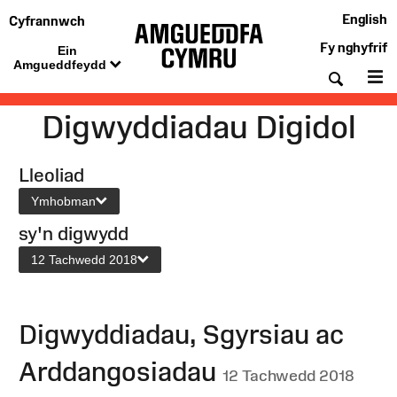
English
Cyfrannwch
Fy nghyfrif
Ein
Amgueddfeydd
Chwil
De
Digwyddiadau Digidol
Lleoliad
Ymhobman
sy'n digwydd
12 Tachwedd 2018
Digwyddiadau, Sgyrsiau ac
Arddangosiadau
12 Tachwedd 2018