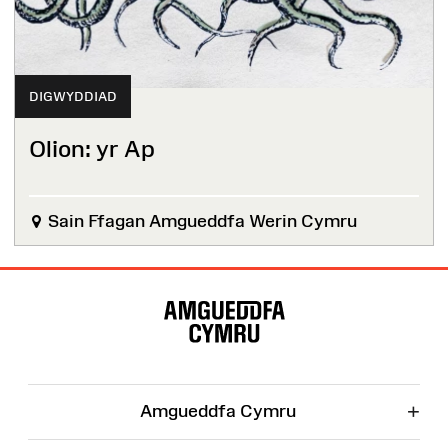
DIGWYDDIAD
Olion: yr Ap
Sain Ffagan Amgueddfa Werin Cymru
Map
o'r
Wefan
+
Amgueddfa Cymru