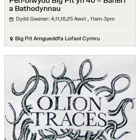
Pen-blwydd Big Pit yn 40 – Baneri
a Bathodynnau⁠ ⁠
Dydd Gwener: 4,11,18,25 Awst ,
11am-3pm
Big Pit Amgueddfa Lofaol Cymru