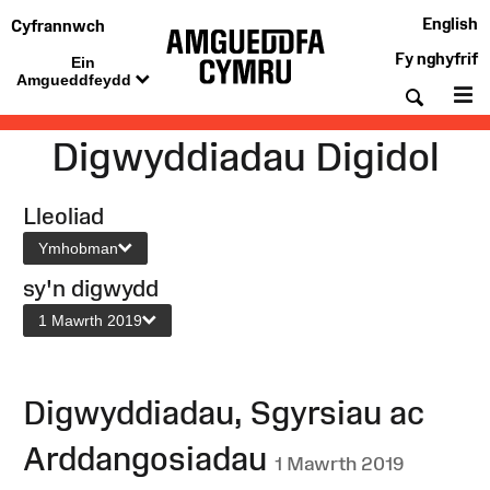
English
Cyfrannwch
Fy nghyfrif
Ein
Amgueddfeydd
Chwil
De
Digwyddiadau Digidol
Lleoliad
Ymhobman
sy'n digwydd
1 Mawrth 2019
Digwyddiadau, Sgyrsiau ac
Arddangosiadau
1 Mawrth 2019