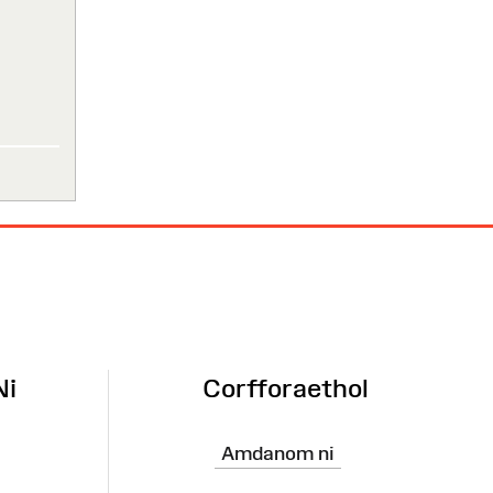
Ni
Corfforaethol
Amdanom ni