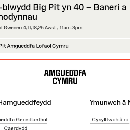
-blwydd Big Pit yn 40 – Baneri a
odynnau⁠ ⁠
 Gwener: 4,11,18,25 Awst ,
11am-3pm
Pit Amgueddfa Lofaol Cymru
 Hamgueddfeydd
Ymunwch â 
eddfa Genedlaethol
Cysylltwch â ni
Caerdydd