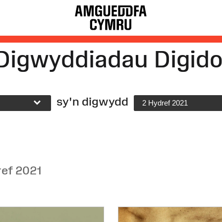
Digwyddiadau Digido
sy'n digwydd
2 Hydref 2021
ref 2021