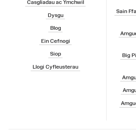
Casgliadau ac Ymchwil
Sain Ff
Dysgu
Blog
Amgue
Ein Cefnogi
Siop
Big P
Llogi Cyfleusterau
Amgu
Amgu
Amgue