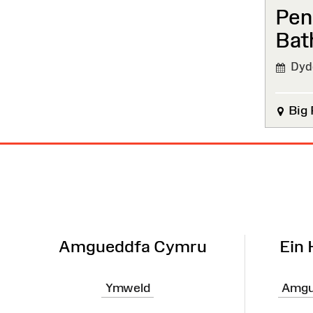
Pen
Bath
Dydd
Big 
Map
o'r
Wefan
Amgueddfa Cymru
Ein
Ymweld
Amgu