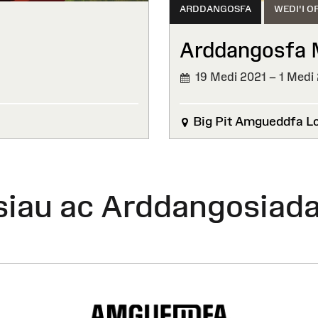
ARDDANGOSFA
WEDI'I O
Arddangosfa
19 Medi 2021 – 1 Medi
WEDI'I
ORFFEN
Big Pit Amgueddfa L
siau ac Arddangosiad