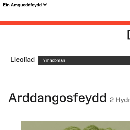
Ein Amgueddfeydd
Lleoliad
Ymhobman
Arddangosfeydd
2 Hyd