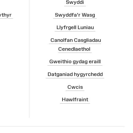
Swyddi
ythyr
Swyddfa'r Wasg
Llyfrgell Luniau
Canolfan Casgliadau
Cenedlaethol
Gweithio gydag eraill
Datganiad hygyrchedd
Cwcis
Hawlfraint