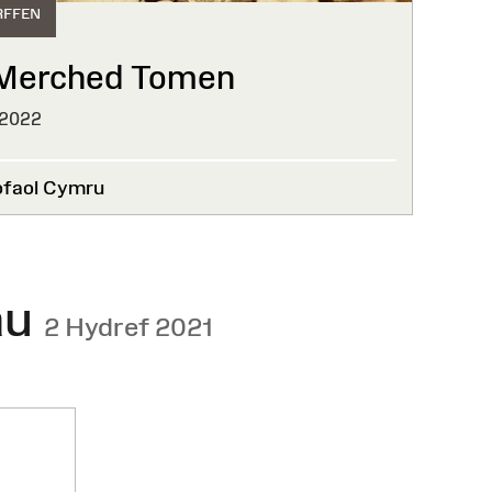
RFFEN
 Merched Tomen
 2022
ofaol Cymru
au
2 Hydref 2021