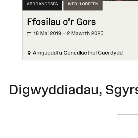
ARDDANGOSFA
WEDI'I ORFFEN
Ffosilau o’r Gors
18 Mai 2019 – 2 Mawrth 2025
WEDI'I
ORFFEN
Amgueddfa Genedlaethol Caerdydd
Digwyddiadau, Sgyr