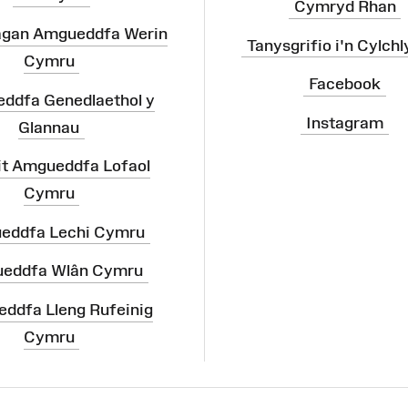
Cymryd Rhan
agan Amgueddfa Werin
Tanysgrifio i'n Cylchl
Cymru
Facebook
ddfa Genedlaethol y
Instagram
Glannau
it Amgueddfa Lofaol
Cymru
eddfa Lechi Cymru
eddfa Wlân Cymru
ddfa Lleng Rufeinig
Cymru