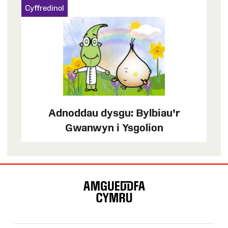
Cyffredinol
Adnoddau dysgu: Bylbiau'r
Gwanwyn i Ysgolion
Map
o'r
Wefan