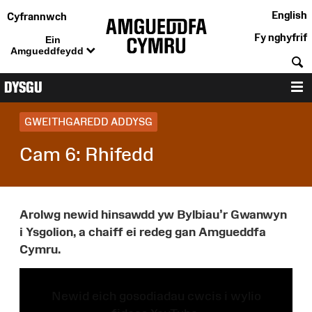
English
Cyfrannwch
Fy nghyfrif
Ein
Amgueddfeydd
C
DYSGU
D
GWEITHGAREDD ADDYSG
Cam 6: Rhifedd
Arolwg newid hinsawdd yw Bylbiau’r Gwanwyn
i Ysgolion, a chaiff ei redeg gan Amgueddfa
Cymru.
Newid eich gosodiadau cwcis i wylio