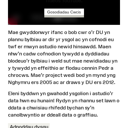
fideos YouTube.
Gosodiadau Cwcis
Mae gwyddonwyr ifanc o bob cwr o’r DU yn
plannu bylbiau ar dir yr ysgol ac yn cofnodi eu
twf er mwyn astudio newid hinsawdd. Maen
nhw’n cadw cofnodion tywydd a dyddiadau
blodeuo’r bylbiau i weld sut mae newidiadau yn
y tywydd yn effeithio ar flodau cennin Pedr a
chrocws. Mae’r project wedi bod yn mynd yng
Nghymru ers 2005 ac ar draws y DU ers 2012.
Eleni byddwn yn gwahodd ysgolion i astudio’r
data hwn eu hunain! Rydyn yn rhannu set lawn o
ddata a chwisiau rhifedd bychan sy’n
canolbwyntio ar ddeall data o graffiau.
Adnoddau dysgu