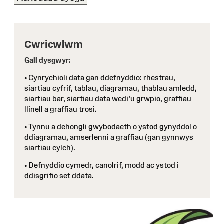
Cwricwlwm
Gall dysgwyr:
• Cynrychioli data gan ddefnyddio: rhestrau,
siartiau cyfrif, tablau, diagramau, thablau amledd,
siartiau bar, siartiau data wedi'u grwpio, graffiau
llinell a graffiau trosi.
• Tynnu a dehongli gwybodaeth o ystod gynyddol o
ddiagramau, amserlenni a graffiau (gan gynnwys
siartiau cylch).
• Defnyddio cymedr, canolrif, modd ac ystod i
ddisgrifio set ddata.