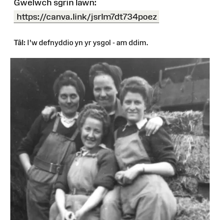
Gwelwch sgrin lawn:
https://canva.link/jsrlm7dt734poez
Tâl:
I'w defnyddio yn yr ysgol - am ddim.