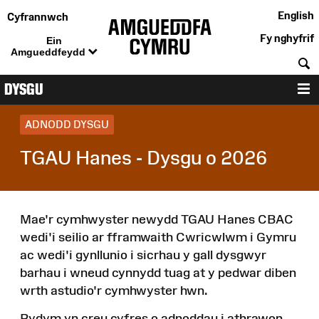
English
Cyfrannwch
Fy nghyfrif
Ein
Amgueddfeydd
C
DYSGU
D
ADNODD DYSGU
TGAU Hanes - Dysgu o 2026
Mae'r cymhwyster newydd TGAU Hanes CBAC
wedi'i seilio ar fframwaith Cwricwlwm i Gymru
ac wedi'i gynllunio i sicrhau y gall dysgwyr
barhau i wneud cynnydd tuag at y pedwar diben
wrth astudio'r cymhwyster hwn.
Rydym yn creu cyfres o adnoddau i athrawon