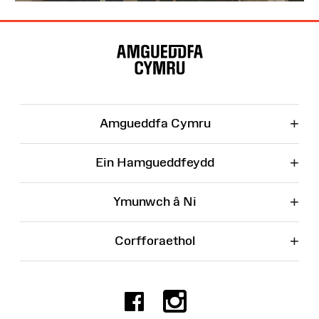
Map
o'r
Wefan
+
Amgueddfa Cymru
+
Ein Hamgueddfeydd
+
Ymunwch â Ni
+
Corfforaethol
Facebook
Instagr