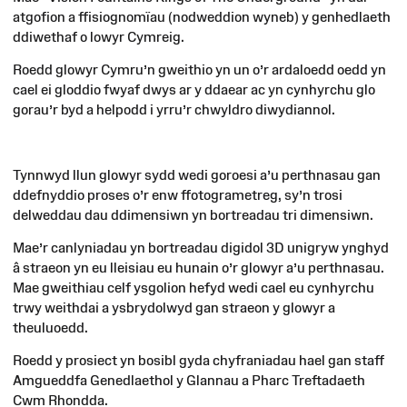
atgofion a ffisiognomïau (nodweddion wyneb) y genhedlaeth
ddiwethaf o lowyr Cymreig.
Roedd glowyr Cymru’n gweithio yn un o’r ardaloedd oedd yn
cael ei gloddio fwyaf dwys ar y ddaear ac yn cynhyrchu glo
gorau’r byd a helpodd i yrru’r chwyldro diwydiannol.
Tynnwyd llun glowyr sydd wedi goroesi a’u perthnasau gan
ddefnyddio proses o’r enw ffotogrametreg, sy’n trosi
delweddau dau ddimensiwn yn bortreadau tri dimensiwn.
Mae’r canlyniadau yn bortreadau digidol 3D unigryw ynghyd
â straeon yn eu lleisiau eu hunain o’r glowyr a’u perthnasau.
Mae gweithiau celf ysgolion hefyd wedi cael eu cynhyrchu
trwy weithdai a ysbrydolwyd gan straeon y glowyr a
theuluoedd.
Roedd y prosiect yn bosibl gyda chyfraniadau hael gan staff
Amgueddfa Genedlaethol y Glannau a Pharc Treftadaeth
Cwm Rhondda.