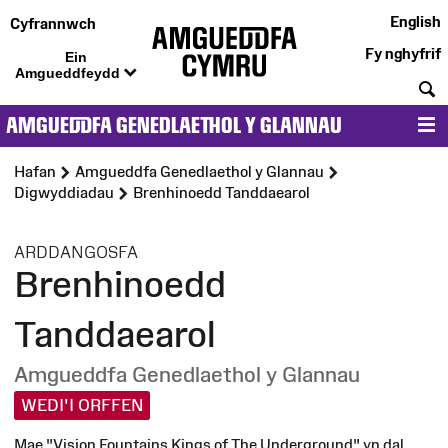
English
Cyfrannwch
Fy nghyfrif
Ein
Amgueddfeydd
C
AMGUEDDFA GENEDLAETHOL Y GLANNAU
D
Hafan
Amgueddfa Genedlaethol y Glannau
Digwyddiadau
Brenhinoedd Tanddaearol
:
ARDDANGOSFA
Brenhinoedd
Tanddaearol
Amgueddfa Genedlaethol y Glannau
WEDI'I ORFFEN
Mae "Vision Fountains Kings of The Underground" yn dal