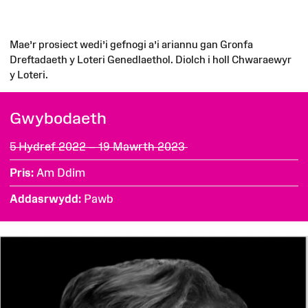
Mae’r prosiect wedi’i gefnogi a’i ariannu gan Gronfa
Dreftadaeth y Loteri Genedlaethol. Diolch i holl Chwaraewyr
y Loteri.
Gwybodaeth
5 Hydref 2022 – 19 Mawrth 2023
Pris
Am Ddim
Addasrwydd
Pawb