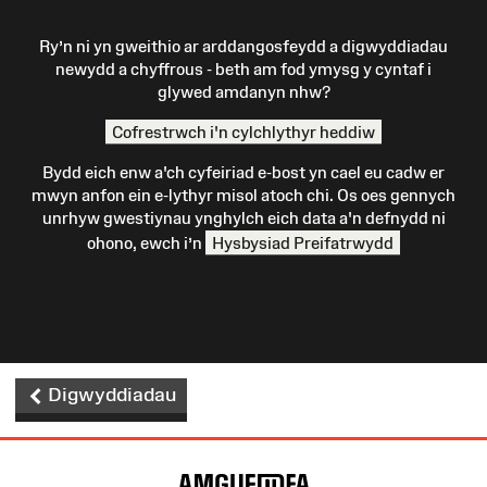
Ry’n ni yn gweithio ar arddangosfeydd a digwyddiadau
newydd a chyffrous - beth am fod ymysg y cyntaf i
glywed amdanyn nhw?
Cofrestrwch i'n cylchlythyr heddiw
Bydd eich enw a'ch cyfeiriad e-bost yn cael eu cadw er
mwyn anfon ein e-lythyr misol atoch chi. Os oes gennych
unrhyw gwestiynau ynghylch eich data a'n defnydd ni
ohono, ewch i’n
Hysbysiad Preifatrwydd
Digwyddiadau
Map
o'r