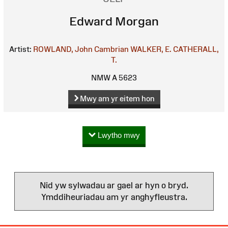
Edward Morgan
Artist:
ROWLAND, John Cambrian
WALKER, E.
CATHERALL,
T.
NMW A 5623
Mwy am yr eitem hon
Lwytho mwy
Nid yw sylwadau ar gael ar hyn o bryd.
Ymddiheuriadau am yr anghyfleustra.