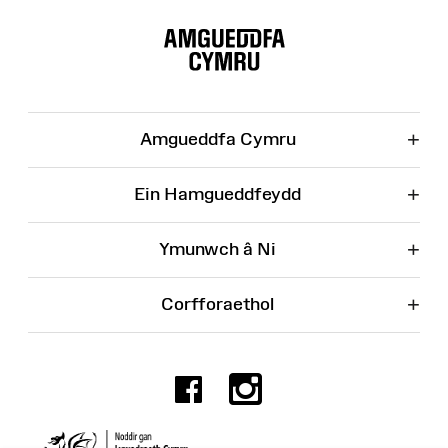
Map
o'r
Wefan
+
Amgueddfa Cymru
+
Ein Hamgueddfeydd
+
Ymunwch â Ni
+
Corfforaethol
Facebook
Instagr