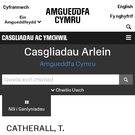
English
Cyfrannwch
Fy nghyfrif
Ein
Amgueddfeydd
C
CASGLIADAU AC YMCHWIL
D
Casgliadau Arlein
Amgueddfa Cymru
S
Chwilio Uwch
Nôl i Ganlyniadau
CATHERALL, T.