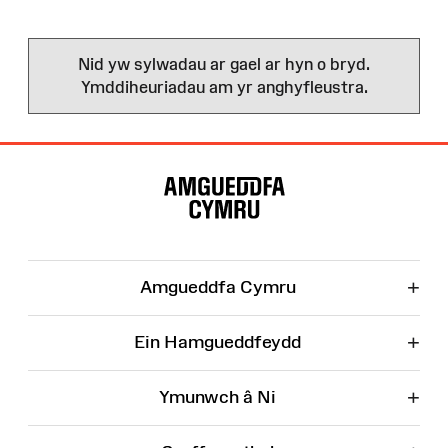
Nid yw sylwadau ar gael ar hyn o bryd.
Ymddiheuriadau am yr anghyfleustra.
Map
o'r
Wefan
+
Amgueddfa Cymru
+
Ein Hamgueddfeydd
+
Ymunwch â Ni