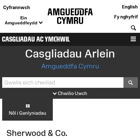
English
Cyfrannwch
Fy nghyfrif
Ein
Amgueddfeydd
C
CASGLIADAU AC YMCHWIL
D
Casgliadau Arlein
Amgueddfa Cymru
S
Chwilio Uwch
Nôl i Ganlyniadau
Sherwood & Co.