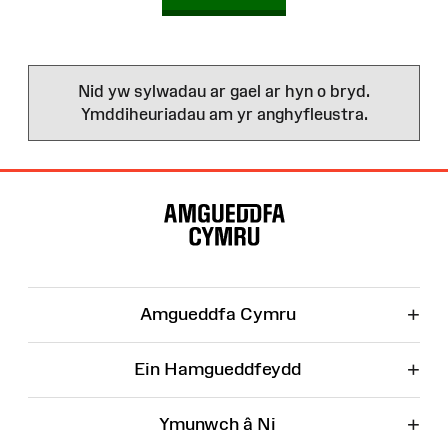
Nid yw sylwadau ar gael ar hyn o bryd.
Ymddiheuriadau am yr anghyfleustra.
Map
o'r
Wefan
+
Amgueddfa Cymru
+
Ein Hamgueddfeydd
+
Ymunwch â Ni