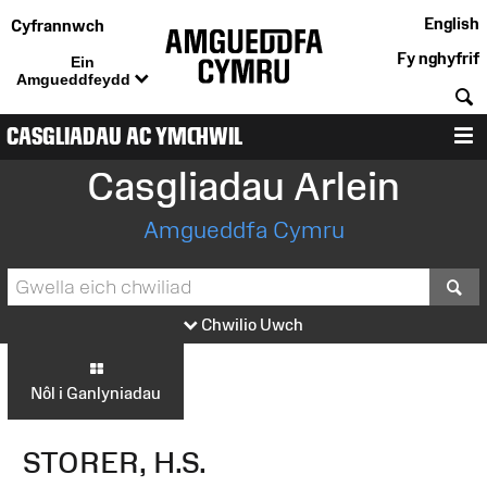
English
Cyfrannwch
Fy nghyfrif
Ein
Amgueddfeydd
C
CASGLIADAU AC YMCHWIL
D
Casgliadau Arlein
Amgueddfa Cymru
S
Chwilio Uwch
Nôl i Ganlyniadau
STORER, H.S.