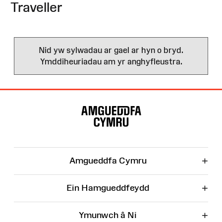
Traveller
Nid yw sylwadau ar gael ar hyn o bryd.
Ymddiheuriadau am yr anghyfleustra.
Map
o'r
Wefan
+
Amgueddfa Cymru
+
Ein Hamgueddfeydd
+
Ymunwch â Ni