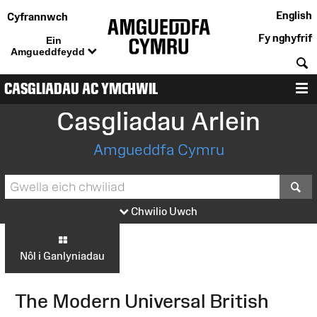
English
Cyfrannwch
Fy nghyfrif
Ein
Amgueddfeydd
C
CASGLIADAU AC YMCHWIL
D
Casgliadau Arlein
Amgueddfa Cymru
S
Chwilio Uwch
Nôl i Ganlyniadau
The Modern Universal British