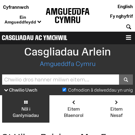
English
Cyfrannwch
Fy nghyfrif
Ein
Amgueddfeydd
C
CASGLIADAU AC YMCHWIL
D
Casgliadau Arlein
Amgueddfa Cymru
S
Chwilio Uwch
Cofnodion â delweddau yn unig
Nôl i
Eitem
Eitem
Ganlyniadau
Blaenorol
Nesaf