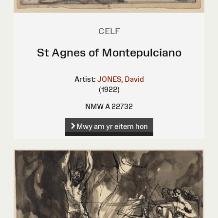
CELF
St Agnes of Montepulciano
Artist:
JONES, David
(1922)
NMW A 22732
Mwy am yr eitem hon