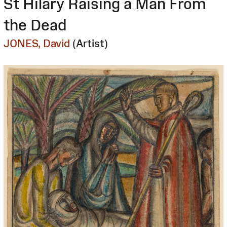
St Hilary Raising a Man From
the Dead
JONES, David
(Artist)