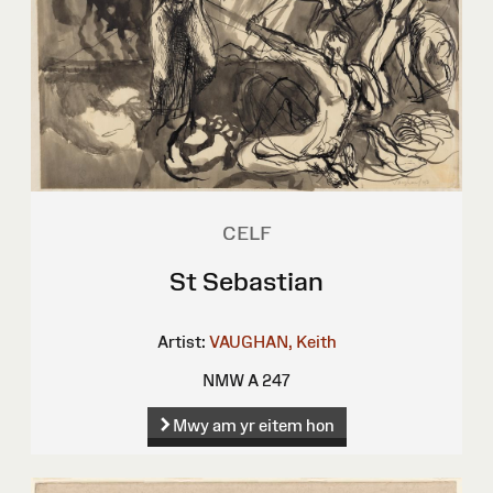
CELF
St Sebastian
Artist:
VAUGHAN, Keith
NMW A 247
Mwy am yr eitem hon