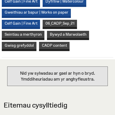
Celf Gain | Fine Art
Dyfrlliw | Watercolour
Gweithiau ar bapur | Works on paper
Celf Gain | Fine Art
06_CADP_Sep_21
Seintiau a merthyron
Bywyd a Marwolaeth
Gwisg grefyddol
CADP content
Nid yw sylwadau ar gael ar hyn o bryd.
Ymddiheuriadau am yr anghyfleustra.
Eitemau cysylltiedig