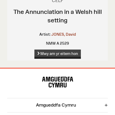
CELF
The Annunciation in a Welsh hill
setting
Artist:
JONES, David
NMW A 2529
Mwy am yr eitem hon
Map
o'r
Wefan
+
Amgueddfa Cymru