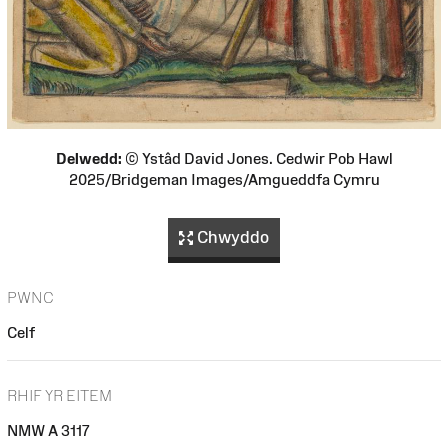
Delwedd:
© Ystâd David Jones. Cedwir Pob Hawl
2025/Bridgeman Images/Amgueddfa Cymru
Chwyddo
PWNC
Celf
RHIF YR EITEM
NMW A 3117