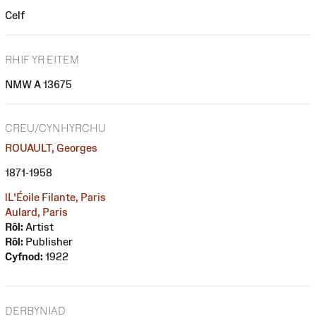
Celf
RHIF YR EITEM
NMW A 13675
CREU/CYNHYRCHU
ROUAULT, Georges
1871-1958
lL'Éoile Filante, Paris
Aulard, Paris
Rôl:
Artist
Rôl:
Publisher
Cyfnod:
1922
DERBYNIAD