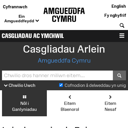
English
Cyfrannwch
Fy nghyfrif
Ein
Amgueddfeydd
C
CASGLIADAU AC YMCHWIL
D
Casgliadau Arlein
Amgueddfa Cymru
S
Chwilio Uwch
Cofnodion â delweddau yn unig
Nôl i
Eitem
Eitem
Ganlyniadau
Blaenorol
Nesaf