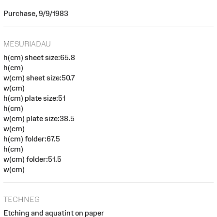
Purchase, 9/9/1983
MESURIADAU
h(cm) sheet size:65.8
h(cm)
w(cm) sheet size:50.7
w(cm)
h(cm) plate size:51
h(cm)
w(cm) plate size:38.5
w(cm)
h(cm) folder:67.5
h(cm)
w(cm) folder:51.5
w(cm)
TECHNEG
Etching and aquatint on paper