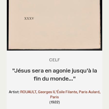
CELF
"Jésus sera en agonie jusqu'à la
fin du monde..."
Artist:
ROUAULT, Georges
lL'Éoile Filante, Paris
Aulard,
Paris
(1922)