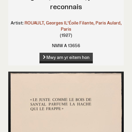
reconnais
Artist:
ROUAULT, Georges
lL'Éoile Filante, Paris
Aulard,
Paris
(1927)
NMW A 13656
Mwy am yr eitem hon