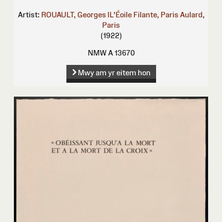
Artist:
ROUAULT, Georges
lL'Éoile Filante, Paris
Aulard,
Paris
(1922)
NMW A 13670
Mwy am yr eitem hon