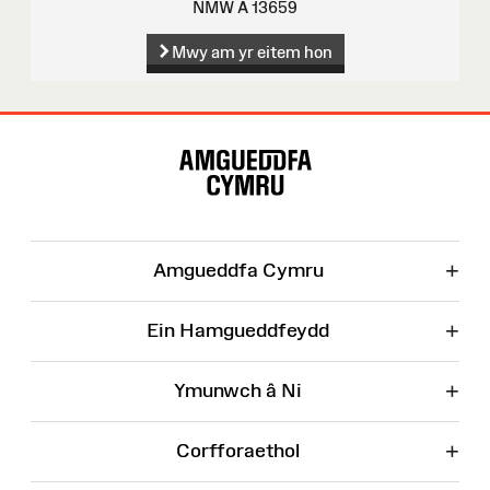
NMW A 13659
Mwy am yr eitem hon
Map
o'r
Wefan
+
Amgueddfa Cymru
+
Ein Hamgueddfeydd
+
Ymunwch â Ni
+
Corfforaethol