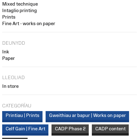
Mixed technique
Intaglio printing
Prints
Fine Art - works on paper
DEUNYDD
Ink
Paper
LLEOLIAD
In store
CATEGORÏAU
Printiau | Prints
Gweithiau ar bapur | Works on paper
Celf Gain | Fine Art
CADP Phase 2
CADP content