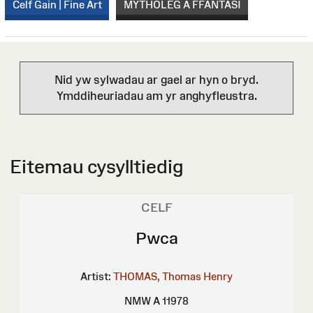
Celf Gain | Fine Art
MYTHOLEG A FFANTASI
Nid yw sylwadau ar gael ar hyn o bryd.
Ymddiheuriadau am yr anghyfleustra.
Eitemau cysylltiedig
CELF
Pwca
Artist:
THOMAS, Thomas Henry
NMW A 11978