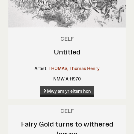
CELF
Untitled
Artist:
THOMAS, Thomas Henry
NMW A 11970
Mwy am yr eitem hon
CELF
Fairy Gold turns to withered
leaves