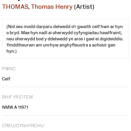
THOMAS, Thomas Henry
(Artist)
(Nid oes modd darparu delwedd o'r gwaith celf hwn ar hyn
o bryd. Mae hyn naill ai oherwydd cyfyngiadau hawlfraint,
neu oherwydd bod y ddelwedd yn aros i gael ei digideiddio.
Ymddiheurwn am unrhyw anghyfleustra a achosir gan
hyn.)
PWNC
Celf
RHIF YR EITEM
NMW A 11971
CREU/CYNHYRCHU