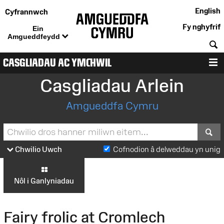
English
Cyfrannwch
Fy nghyfrif
Ein
Amgueddfeydd
C
CASGLIADAU AC YMCHWIL
D
Casgliadau Arlein
Amgueddfa Cymru
S
Chwilio Uwch
Cofnodion â delweddau yn unig
Nôl i Ganlyniadau
Fairy frolic at Cromlech