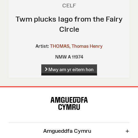
CELF
Twm plucks Iago from the Fairy
Circle
Artist:
THOMAS, Thomas Henry
NMW A 11974
Mwy am yr eitem hon
Map
o'r
Wefan
+
Amgueddfa Cymru