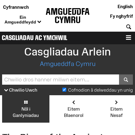
English
Cyfrannwch
Fy nghyfrif
Ein
Amgueddfeydd
C
CASGLIADAU AC YMCHWIL
D
Casgliadau Arlein
Amgueddfa Cymru
S
Chwilio Uwch
Cofnodion â delweddau yn unig
Nôl i
Eitem
Eitem
Ganlyniadau
Blaenorol
Nesaf