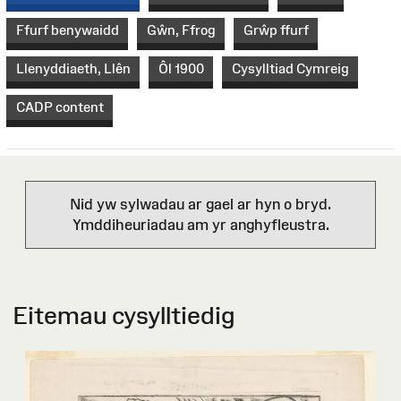
Ffurf benywaidd
Gŵn, Ffrog
Grŵp ffurf
Llenyddiaeth, Llên
Ôl 1900
Cysylltiad Cymreig
CADP content
Nid yw sylwadau ar gael ar hyn o bryd.
Ymddiheuriadau am yr anghyfleustra.
Eitemau cysylltiedig