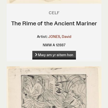
CELF
The Rime of the Ancient Mariner
Artist:
JONES, David
NMW A 12887
Mwy am yr eitem hon