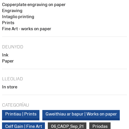
Copperplate engraving on paper
Engraving
Intaglio printing
Prints
Fine Art - works on paper
DEUNYDD
Ink
Paper
LLEOLIAD
In store
CATEGORÏAU
Printiau | Prints
Gweithiau ar bapur | Works on paper
Celf Gain | Fine Art
06_CADP_Sep_21
Priodas