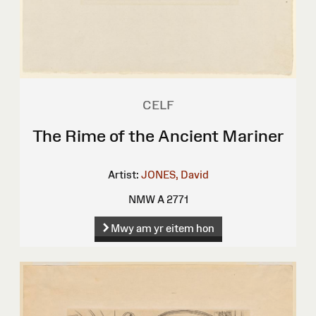
CELF
The Rime of the Ancient Mariner
Artist:
JONES, David
NMW A 2771
Mwy am yr eitem hon