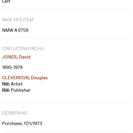
Celf
RHIF YR EITEM
NMW A 2759
CREU/CYNHYRCHU
JONES, David
1895-1974
CLEVERDON, Douglas
Rôl:
Artist
Rôl:
Publisher
DERBYNIAD
Purchase, 17/1/1973