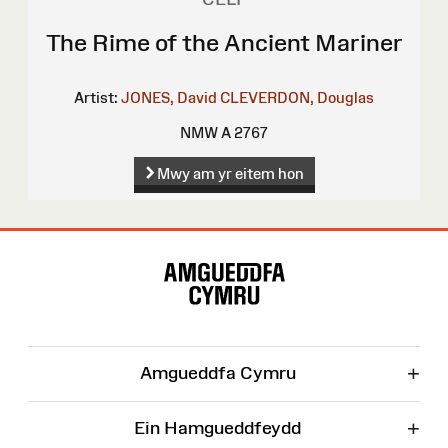
The Rime of the Ancient Mariner
Artist:
JONES, David
CLEVERDON, Douglas
NMW A 2767
Mwy am yr eitem hon
Map
o'r
Wefan
+
Amgueddfa Cymru
+
Ein Hamgueddfeydd