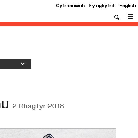
Cyfrannwch
Fy nghyfrif
English
Chwil
De
au
2 Rhagfyr 2018