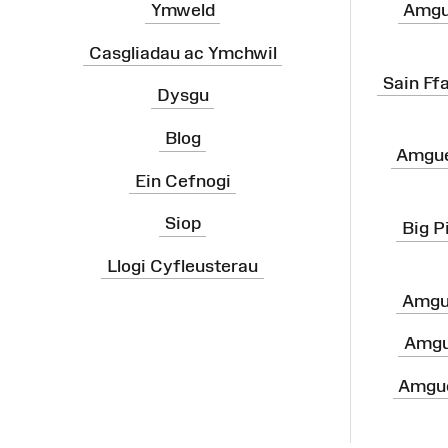
Ymweld
Amgu
Casgliadau ac Ymchwil
Sain Ff
Dysgu
Blog
Amgue
Ein Cefnogi
Siop
Big P
Llogi Cyfleusterau
Amgu
Amgu
Amgue