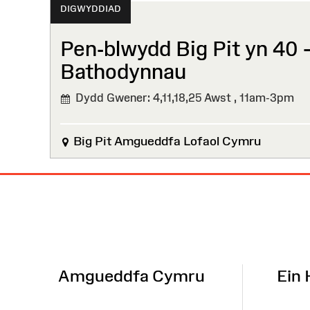
DIGWYDDIAD
Pen-blwydd Big Pit yn 40 
Bathodynnau⁠ ⁠
Dydd Gwener: 4,11,18,25 Awst ,
11am-3pm
Big Pit Amgueddfa Lofaol Cymru
Map
o'r
Wefan
Amgueddfa Cymru
Ein