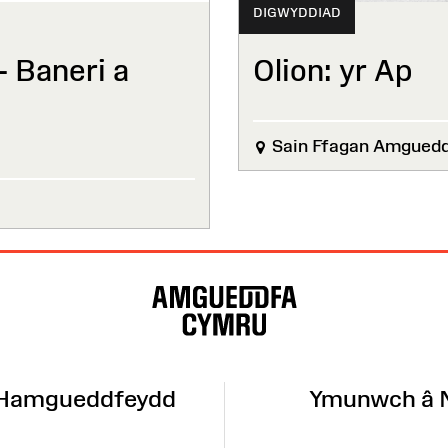
DIGWYDDIAD
– Baneri a
Olion: yr Ap
Sain Ffagan Amgued
 Hamgueddfeydd
Ymunwch â 