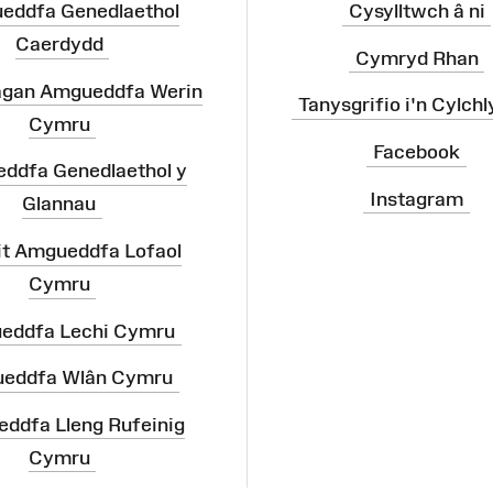
eddfa Genedlaethol
Cysylltwch â ni
Caerdydd
Cymryd Rhan
agan Amgueddfa Werin
Tanysgrifio i'n Cylchl
Cymru
Facebook
ddfa Genedlaethol y
Instagram
Glannau
it Amgueddfa Lofaol
Cymru
eddfa Lechi Cymru
eddfa Wlân Cymru
ddfa Lleng Rufeinig
Cymru