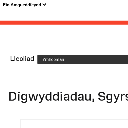
Ein Amgueddfeydd
Lleoliad
Ymhobman
Digwyddiadau, Sgyr