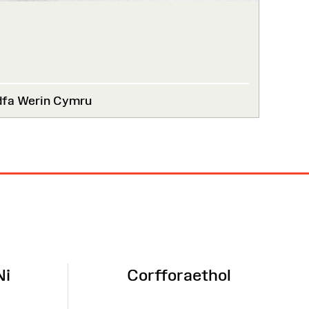
dfa Werin Cymru
Ni
Corfforaethol