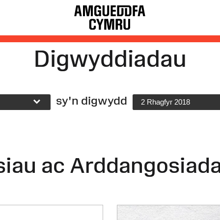
Digwyddiadau
sy'n digwydd
2 Rhagfyr 2018
siau ac Arddangosiad