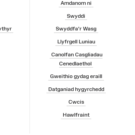
Amdanom ni
Swyddi
ythyr
Swyddfa'r Wasg
Llyfrgell Luniau
Canolfan Casgliadau
Cenedlaethol
Gweithio gydag eraill
Datganiad hygyrchedd
Cwcis
Hawlfraint