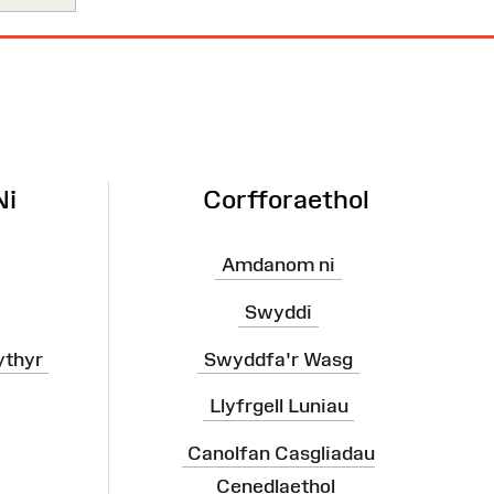
Ni
Corfforaethol
Amdanom ni
Swyddi
ythyr
Swyddfa'r Wasg
Llyfrgell Luniau
Canolfan Casgliadau
Cenedlaethol