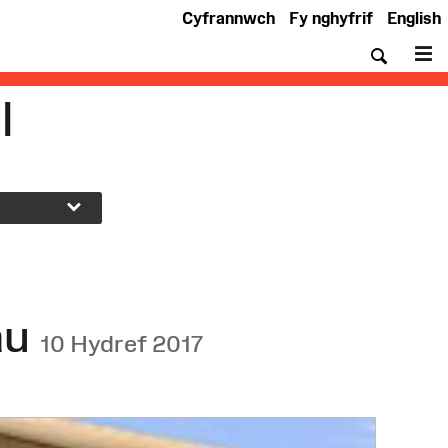
Cyfrannwch
Fy nghyfrif
English
Chwil
De
l
au
10 Hydref 2017