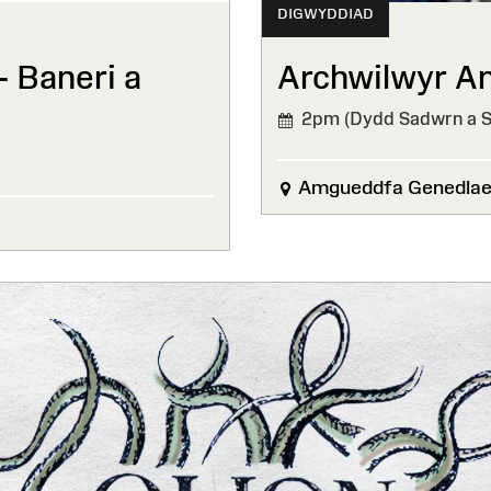
DIGWYDDIAD
– Baneri a
Archwilwyr A
2pm (Dydd Sadwrn a Su
Amgueddfa Genedlae