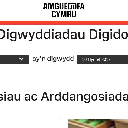
Digwyddiadau Digido
sy'n digwydd
10 Hydref 2017
siau ac Arddangosiad