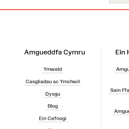
Map
o'r
Wefan
Amgueddfa Cymru
Ein
Ymweld
Amgu
Casgliadau ac Ymchwil
Sain Ff
Dysgu
Blog
Amgue
Ein Cefnogi