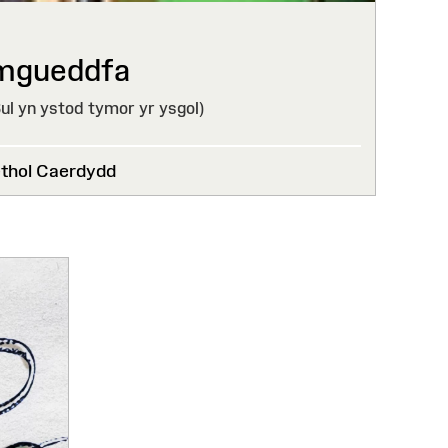
mgueddfa
l yn ystod tymor yr ysgol)
thol Caerdydd