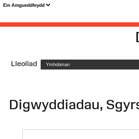
Ein Amgueddfeydd
Lleoliad
Ymhobman
Digwyddiadau, Sgyr