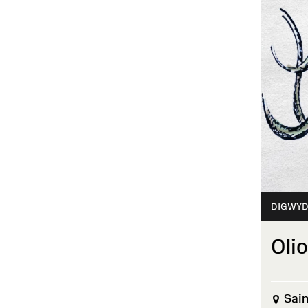
DIGWYD
Olio
Sain