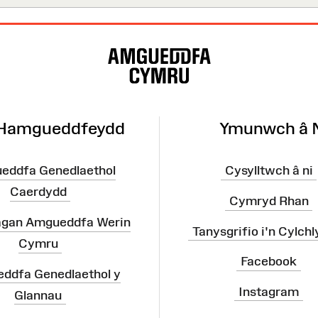
 Hamgueddfeydd
Ymunwch â 
eddfa Genedlaethol
Cysylltwch â ni
Caerdydd
Cymryd Rhan
agan Amgueddfa Werin
Tanysgrifio i'n Cylchl
Cymru
Facebook
ddfa Genedlaethol y
Instagram
Glannau