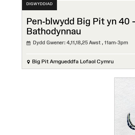
DIGWYDDIAD
Pen-blwydd Big Pit yn 40 
Bathodynnau⁠ ⁠
Dydd Gwener: 4,11,18,25 Awst ,
11am-3pm
Big Pit Amgueddfa Lofaol Cymru