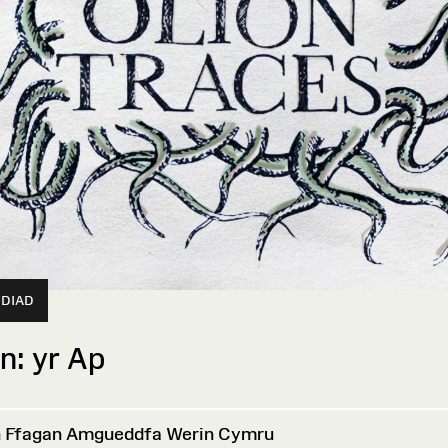
DIAD
n: yr Ap
 Ffagan Amgueddfa Werin Cymru