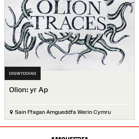
DIGWYDDIAD
Olion: yr Ap
Sain Ffagan Amgueddfa Werin Cymru
Map
o'r