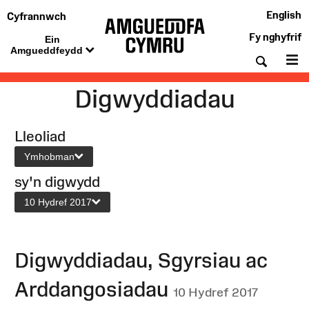
English
Cyfrannwch
Fy nghyfrif
Ein
Amgueddfeydd
Chwil
De
Digwyddiadau
Lleoliad
Ymhobman
sy'n digwydd
10 Hydref 2017
Digwyddiadau, Sgyrsiau ac
Arddangosiadau
10 Hydref 2017