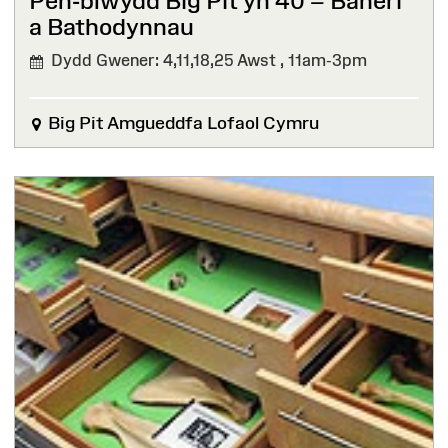
Pen-blwydd Big Pit yn 40 – Baneri
a Bathodynnau⁠ ⁠
Dydd Gwener: 4,11,18,25 Awst ,
11am-3pm
Big Pit Amgueddfa Lofaol Cymru