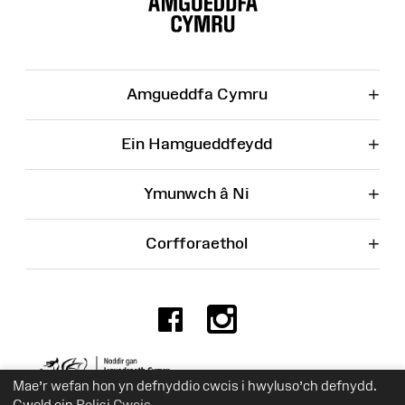
Wefan
+
Amgueddfa Cymru
+
Ein Hamgueddfeydd
+
Ymunwch â Ni
+
Corfforaethol
Facebook
Instagr
Rhif Elusen 525774
Mae’r wefan hon yn defnyddio cwcis i hwyluso’ch defnydd.
Gweld ein
Polisi Cwcis