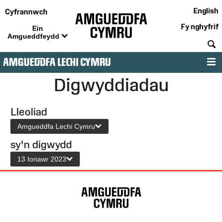
English
Cyfrannwch
Fy nghyfrif
Ein
Amgueddfeydd
C
AMGUEDDFA LECHI CYMRU
D
Digwyddiadau
Lleoliad
Amgueddfa Lechi Cymru
sy'n digwydd
13 Ionawr 2023
Map
o'r
Wefan