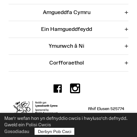
+
Amgueddfa Cymru
+
Ein Hamgueddfeydd
+
Ymunwch â Ni
+
Corfforaethol
Facebook
Instagr
Rhif Elusen 525774
Mae’r wefan hon yn defnyddio cwcis i hwyluso’ch defnydd.
Gweld ein
Polisi Cwcis
Gosodiadau
Derbyn Pob Cwci