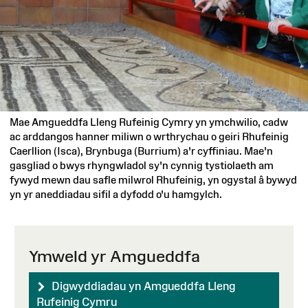
Mae Amgueddfa Lleng Rufeinig Cymry yn ymchwilio, cadw
ac arddangos hanner miliwn o wrthrychau o geiri Rhufeinig
Caerllion (Isca), Brynbuga (Burrium) a'r cyffiniau. Mae'n
gasgliad o bwys rhyngwladol sy'n cynnig tystiolaeth am
fywyd mewn dau safle milwrol Rhufeinig, yn ogystal â bywyd
yn yr aneddiadau sifil a dyfodd o'u hamgylch.
Ymweld yr Amgueddfa
Digwyddiadau yn Amgueddfa Lleng
Rufeinig Cymru