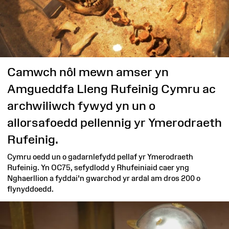
Camwch nôl mewn amser yn
Amgueddfa Lleng Rufeinig Cymru ac
archwiliwch fywyd yn un o
allorsafoedd pellennig yr Ymerodraeth
Rufeinig.
Cymru oedd un o gadarnlefydd pellaf yr Ymerodraeth
Rufeinig. Yn OC75, sefydlodd y Rhufeiniaid caer yng
Nghaerllion a fyddai'n gwarchod yr ardal am dros 200 o
flynyddoedd.