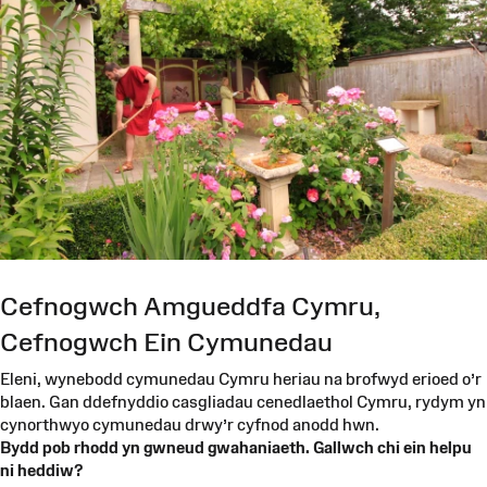
Cefnogwch Amgueddfa Cymru,
Cefnogwch Ein Cymunedau
Eleni, wynebodd cymunedau Cymru heriau na brofwyd erioed o’r
blaen. Gan ddefnyddio casgliadau cenedlaethol Cymru, rydym yn
cynorthwyo cymunedau drwy’r cyfnod anodd hwn.
Bydd pob rhodd yn gwneud gwahaniaeth. Gallwch chi ein helpu
ni heddiw?