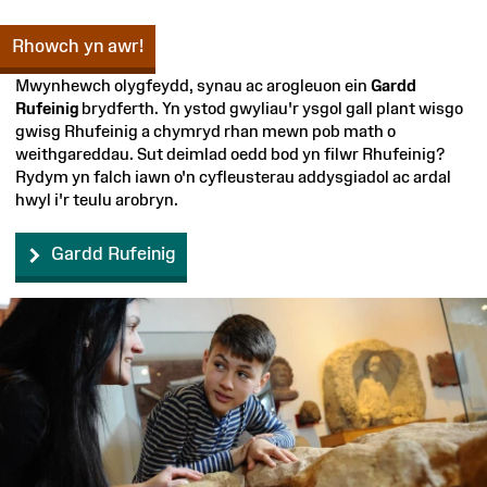
Rhowch yn awr!
Mwynhewch olygfeydd, synau ac arogleuon ein
Gardd
Rufeinig
brydferth. Yn ystod gwyliau'r ysgol gall plant wisgo
gwisg Rhufeinig a chymryd rhan mewn pob math o
weithgareddau. Sut deimlad oedd bod yn filwr Rhufeinig?
Rydym yn falch iawn o'n cyfleusterau addysgiadol ac ardal
hwyl i'r teulu arobryn.
Gardd Rufeinig