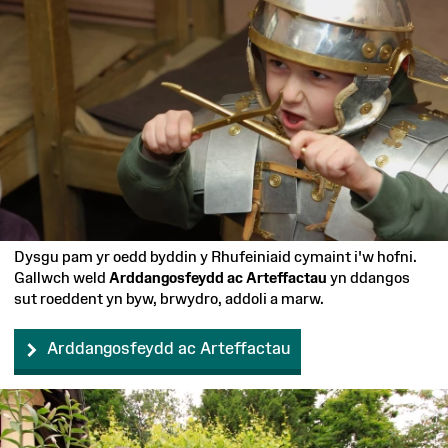
Dysgu pam yr oedd byddin y Rhufeiniaid cymaint i'w hofni.
Gallwch weld
Arddangosfeydd ac Arteffactau
yn ddangos
sut roeddent yn byw, brwydro, addoli a marw.
Arddangosfeydd ac Arteffactau