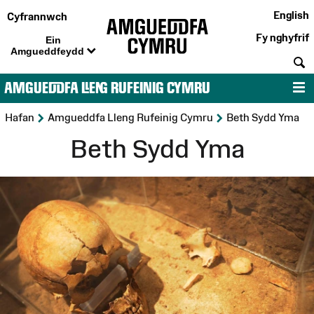
English
Cyfrannwch
Fy nghyfrif
Ein
Amgueddfeydd
C
AMGUEDDFA LLENG RUFEINIG CYMRU
D
>
>
Hafan
Amgueddfa Lleng Rufeinig Cymru
Beth Sydd Yma
Beth Sydd Yma