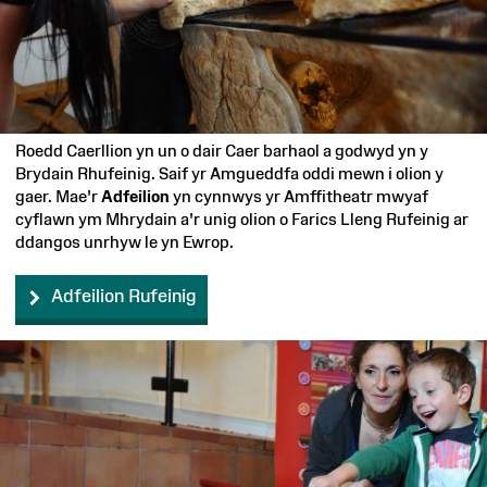
Roedd Caerllion yn un o dair Caer barhaol a godwyd yn y
Brydain Rhufeinig. Saif yr Amgueddfa oddi mewn i olion y
gaer. Mae'r
Adfeilion
yn cynnwys yr Amffitheatr mwyaf
cyflawn ym Mhrydain a'r unig olion o Farics Lleng Rufeinig ar
ddangos unrhyw le yn Ewrop.
Adfeilion Rufeinig