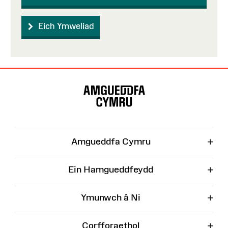
Eich Ymweliad
Map
o'r
Wefan
+
Amgueddfa Cymru
+
Ein Hamgueddfeydd
+
Ymunwch â Ni
+
Corfforaethol