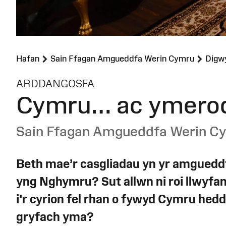
Hafan
Sain Ffagan Amgueddfa Werin Cymru
Digw
:
ARDDANGOSFA
Cymru… ac ymero
Sain Ffagan Amgueddfa Werin C
Beth mae’r casgliadau yn yr amguedd
yng Nghymru? Sut allwn ni roi llwyfan
i’r cyrion fel rhan o fywyd Cymru hedd
gryfach yma?