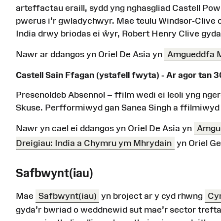
arteffactau eraill, sydd yng nghasgliad Castell Powi
pwerus i’r gwladychwyr. Mae teulu Windsor-Clive o 
India drwy briodas ei ŵyr, Robert Henry Clive gyd
Nawr ar ddangos yn Oriel De Asia yn
Amgueddfa M
Castell Sain Ffagan (ystafell fwyta) - Ar agor tan
Presenoldeb Absennol – ffilm wedi ei leoli yng nge
Skuse. Perfformiwyd gan Sanea Singh a ffilmiwyd 
Nawr yn cael ei ddangos yn Oriel De Asia yn
Amgue
Dreigiau: India a Chymru ym Mhrydain
yn Oriel Ge
Safbwynt(iau)
Mae
Safbwynt(iau)
yn broject ar y cyd rhwng
Cy
gyda’r bwriad o weddnewid sut mae’r sector treft