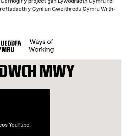
. Cefnogir y project gan Lywodraeth Cymru fel
threftadaeth y Cynllun Gweithredu Cymru Wrth-
DDWCH MWY
eos YouTube.