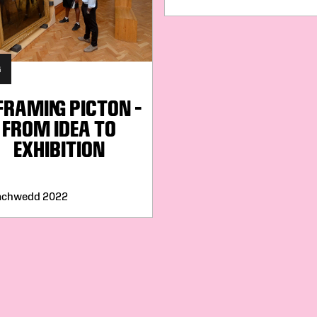
G
FRAMING PICTON –
FROM IDEA TO
EXHIBITION
achwedd 2022