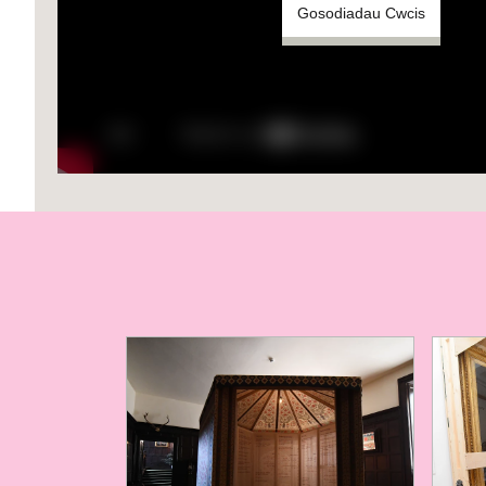
Gosodiadau Cwcis