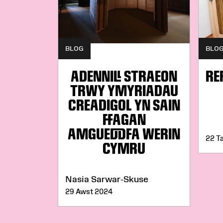
BLOG
BLO
ADENNILL STRAEON
RE
TRWY YMYRIADAU
CREADIGOL YN SAIN
FFAGAN
AMGUEDDFA WERIN
22 T
CYMRU
Nasia Sarwar-Skuse
29 Awst 2024