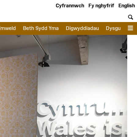
Cyfrannwch
Fy nghyfrif
English
C
Ymweld
Beth Sydd Yma
Digwyddiadau
Dysgu
D