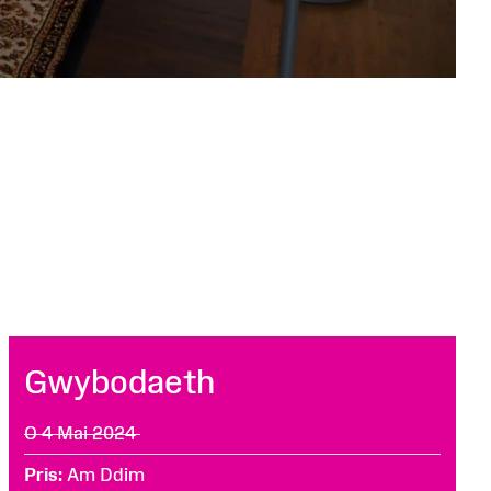
Gwybodaeth
O 4 Mai 2024
Pris
Am Ddim