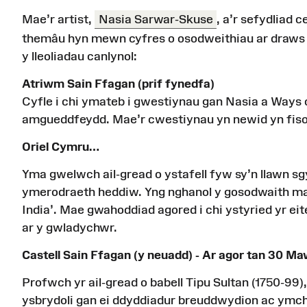
Mae’r artist,
Nasia Sarwar-Skuse
, a’r sefydliad 
themâu hyn mewn cyfres o osodweithiau ar draws 
y lleoliadau canlynol:
Atriwm Sain Ffagan (prif fynedfa)
Cyfle i chi ymateb i gwestiynau gan Nasia a Ways
amgueddfeydd. Mae’r cwestiynau yn newid yn fisol
Oriel Cymru…
Yma gwelwch ail-gread o ystafell fyw sy’n llawn s
ymerodraeth heddiw. Yng nghanol y gosodwaith mae 
India’. Mae gwahoddiad agored i chi ystyried yr e
ar y gwladychwr.
Castell Sain Ffagan (y neuadd) - Ar agor tan 30 M
Profwch yr ail-gread o babell Tipu Sultan (1750-99
ysbrydoli gan ei ddyddiadur breuddwydion ac ymchw