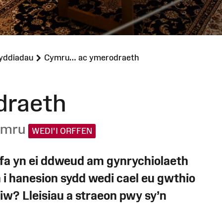
yddiadau
Cymru… ac ymerodraeth
draeth
ymru
WEDI'I ORFFEN
fa yn ei ddweud am gynrychiolaeth
 i hanesion sydd wedi cael eu gwthio
iw? Lleisiau a straeon pwy sy’n