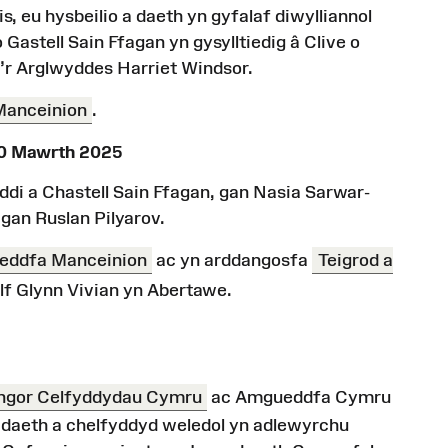
s, eu hysbeilio a daeth yn gyfalaf diwylliannol
Gastell Sain Ffagan yn gysylltiedig â Clive o
a’r Arglwyddes Harriet Windsor.
anceinion
.
 30 Mawrth 2025
rddi a Chastell Sain Ffagan, gan Nasia Sarwar-
gan Ruslan Pilyarov.
ddfa Manceinion
ac yn arddangosfa
Teigrod a
lf Glynn Vivian yn Abertawe.
ngor Celfyddydau Cymru
ac Amgueddfa Cymru
adaeth a chelfyddyd weledol yn adlewyrchu