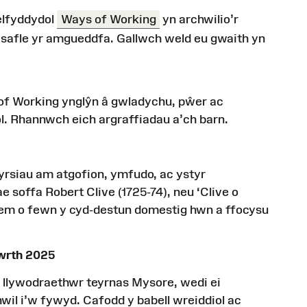
celfyddydol
Ways of Working
yn archwilio’r
safle yr amgueddfa. Gallwch weld eu gwaith yn
 of Working ynglŷn â gwladychu, pŵer ac
. Rhannwch eich argraffiadau a’ch barn.
gyrsiau am atgofion, ymfudo, ac ystyr
soffa Robert Clive (1725-74), neu ‘Clive o
item o fewn y cyd-destun domestig hwn a ffocysu
awrth 2025
), llywodraethwr teyrnas Mysore, wedi ei
il i’w fywyd. Cafodd y babell wreiddiol ac