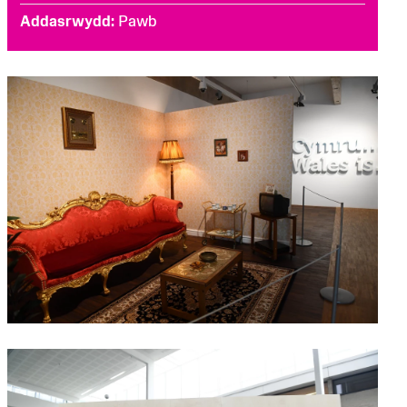
Addasrwydd
Pawb