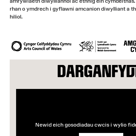
amrywiaeth diwylliannol ac ethnig ein cymdeithas
rhan o ymdrech i gyflawni amcanion diwylliant a 
hiliol.
DARGANFY
Newid eich gosodiadau cwcis i wylio fid