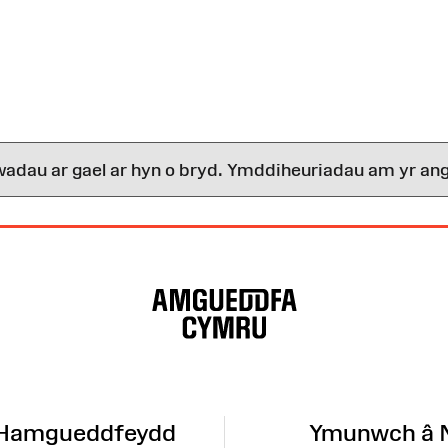
wadau ar gael ar hyn o bryd. Ymddiheuriadau am yr ang
 Hamgueddfeydd
Ymunwch â 