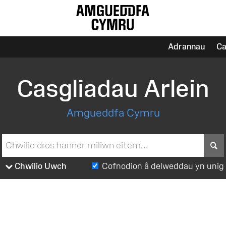
Adrannau
Ca
Casgliadau Arlein
Amgueddfa Cymru
S
Chwilio Uwch
Cofnodion â delweddau yn unig