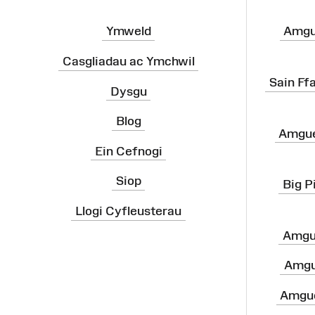
Ymweld
Amgu
Casgliadau ac Ymchwil
Sain Ff
Dysgu
Blog
Amgue
Ein Cefnogi
Siop
Big P
Llogi Cyfleusterau
Amgu
Amgu
Amgue