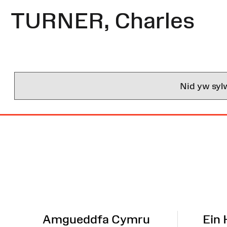
TURNER, Charles
Nid yw syl
Map
o'r
Wefan
Amgueddfa Cymru
Ein