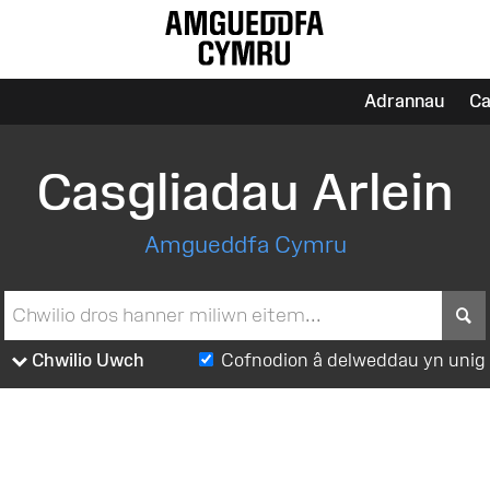
Adrannau
Ca
Casgliadau Arlein
Amgueddfa Cymru
S
Chwilio Uwch
Cofnodion â delweddau yn unig