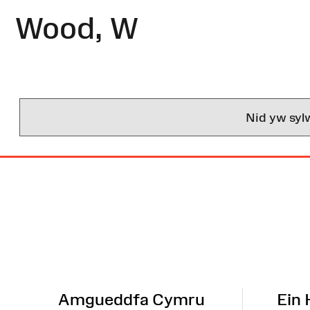
Wood, W
Nid yw syl
Map
o'r
Wefan
Amgueddfa Cymru
Ein