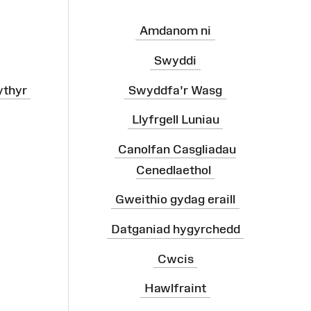
Amdanom ni
Swyddi
ythyr
Swyddfa'r Wasg
Llyfrgell Luniau
Canolfan Casgliadau
Cenedlaethol
Gweithio gydag eraill
Datganiad hygyrchedd
Cwcis
Hawlfraint