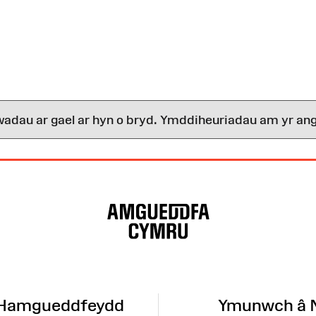
wadau ar gael ar hyn o bryd. Ymddiheuriadau am yr ang
 Hamgueddfeydd
Ymunwch â 