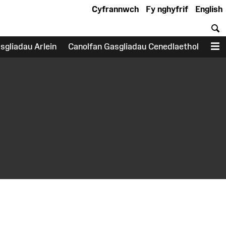
Cyfrannwch
Fy nghyfrif
English
C
sgliadau Arlein
Canolfan Gasgliadau Cenedlaethol
D
earch