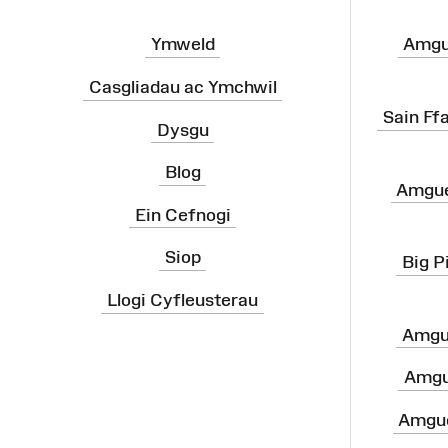
Ymweld
Amgu
Casgliadau ac Ymchwil
Sain Ff
Dysgu
Blog
Amgue
Ein Cefnogi
Siop
Big P
Llogi Cyfleusterau
Amgu
Amgu
Amgue