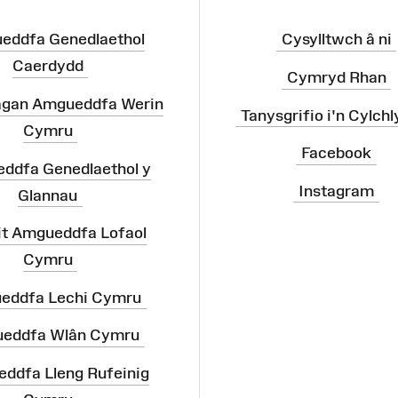
eddfa Genedlaethol
Cysylltwch â ni
Caerdydd
Cymryd Rhan
agan Amgueddfa Werin
Tanysgrifio i'n Cylchl
Cymru
Facebook
ddfa Genedlaethol y
Instagram
Glannau
it Amgueddfa Lofaol
Cymru
eddfa Lechi Cymru
eddfa Wlân Cymru
ddfa Lleng Rufeinig