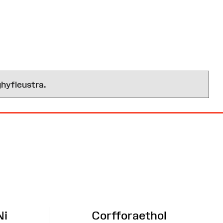
hyfleustra.
Ni
Corfforaethol