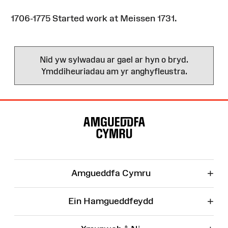
1706-1775 Started work at Meissen 1731.
Nid yw sylwadau ar gael ar hyn o bryd.
Ymddiheuriadau am yr anghyfleustra.
Map
o'r
Wefan
+
Amgueddfa Cymru
+
Ein Hamgueddfeydd