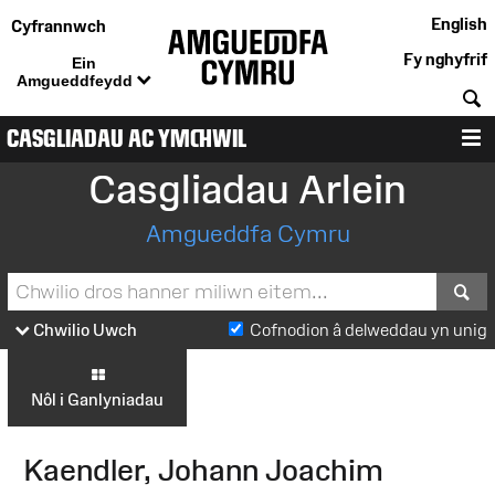
English
Cyfrannwch
Fy nghyfrif
Ein
Amgueddfeydd
C
CASGLIADAU AC YMCHWIL
D
Casgliadau Arlein
Amgueddfa Cymru
S
Chwilio Uwch
Cofnodion â delweddau yn unig
Nôl i Ganlyniadau
Kaendler, Johann Joachim