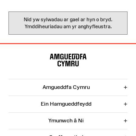
Nid yw sylwadau ar gael ar hyn o bryd.
Ymddiheuriadau am yr anghyfleustra.
Map
o'r
Wefan
+
Amgueddfa Cymru
+
Ein Hamgueddfeydd
+
Ymunwch â Ni