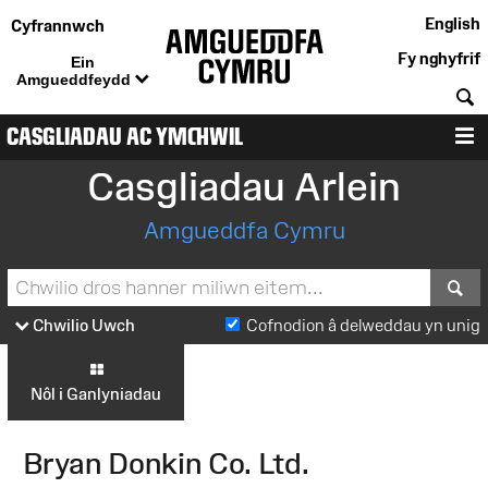
English
Cyfrannwch
Fy nghyfrif
Ein
Amgueddfeydd
C
CASGLIADAU AC YMCHWIL
D
Casgliadau Arlein
Amgueddfa Cymru
S
Chwilio Uwch
Cofnodion â delweddau yn unig
Nôl i Ganlyniadau
Bryan Donkin Co. Ltd.