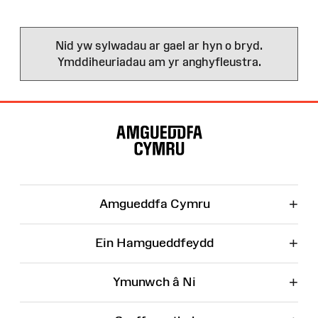
Nid yw sylwadau ar gael ar hyn o bryd.
Ymddiheuriadau am yr anghyfleustra.
Map
o'r
Wefan
+
Amgueddfa Cymru
+
Ein Hamgueddfeydd
+
Ymunwch â Ni