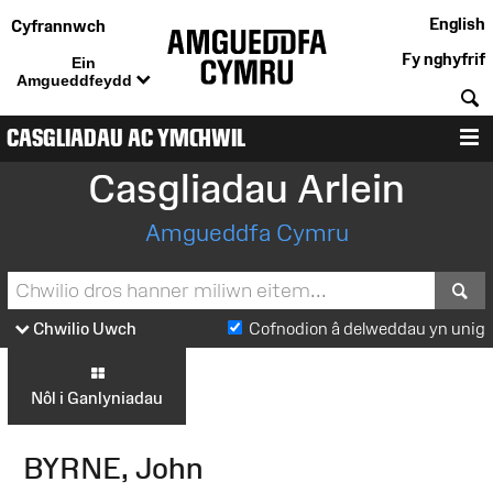
English
Cyfrannwch
Fy nghyfrif
Ein
Amgueddfeydd
C
CASGLIADAU AC YMCHWIL
D
Casgliadau Arlein
Amgueddfa Cymru
S
Chwilio Uwch
Cofnodion â delweddau yn unig
Nôl i Ganlyniadau
BYRNE, John