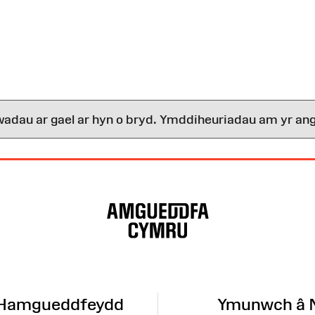
wadau ar gael ar hyn o bryd. Ymddiheuriadau am yr ang
 Hamgueddfeydd
Ymunwch â 