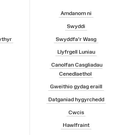
Amdanom ni
Swyddi
ythyr
Swyddfa'r Wasg
Llyfrgell Luniau
Canolfan Casgliadau
Cenedlaethol
Gweithio gydag eraill
Datganiad hygyrchedd
Cwcis
Hawlfraint