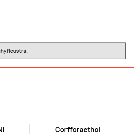
hyfleustra.
Ni
Corfforaethol