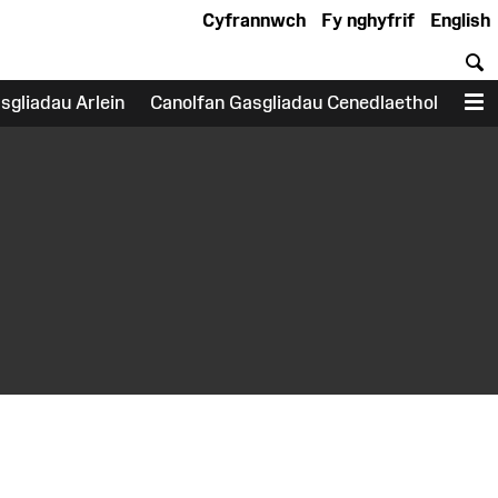
Cyfrannwch
Fy nghyfrif
English
C
sgliadau Arlein
Canolfan Gasgliadau Cenedlaethol
D
earch