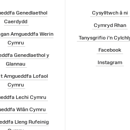
eddfa Genedlaethol
Cysylltwch â ni
Caerdydd
Cymryd Rhan
agan Amgueddfa Werin
Tanysgrifio i'n Cylchl
Cymru
Facebook
ddfa Genedlaethol y
Instagram
Glannau
it Amgueddfa Lofaol
Cymru
eddfa Lechi Cymru
eddfa Wlân Cymru
ddfa Lleng Rufeinig