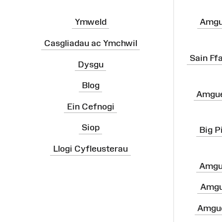
Ymweld
Amgu
Casgliadau ac Ymchwil
Sain Ff
Dysgu
Blog
Amgue
Ein Cefnogi
Siop
Big P
Llogi Cyfleusterau
Amgu
Amgu
Amgue