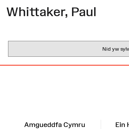
Whittaker, Paul
Nid yw syl
Map
o'r
Wefan
Amgueddfa Cymru
Ein