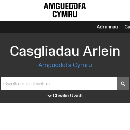
Adrannau
Ca
Casgliadau Arlein
Amgueddfa Cymru
S
Chwilio Uwch