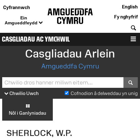
English
Cyfrannwch
Fy nghyfrif
Ein
Amgueddfeydd
C
CASGLIADAU AC YMCHWIL
D
Casgliadau Arlein
Amgueddfa Cymru
S
Chwilio Uwch
Cofnodion â delweddau yn unig
Nôl i Ganlyniadau
SHERLOCK, W.P.