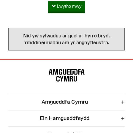
Lwytho mwy
Nid yw sylwadau ar gael ar hyn o bryd.
Ymddiheuriadau am yr anghyfleustra.
Map
o'r
Wefan
+
Amgueddfa Cymru
+
Ein Hamgueddfeydd