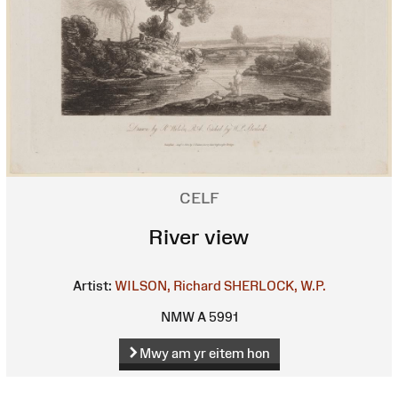
CELF
River view
Artist:
WILSON, Richard
SHERLOCK, W.P.
NMW A 5991
Mwy am yr eitem hon