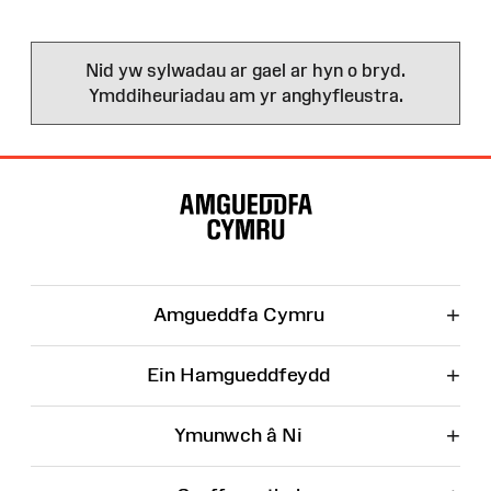
Nid yw sylwadau ar gael ar hyn o bryd.
Ymddiheuriadau am yr anghyfleustra.
Map
o'r
Wefan
+
Amgueddfa Cymru
+
Ein Hamgueddfeydd
+
Ymunwch â Ni