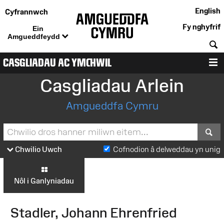
English
Cyfrannwch
Fy nghyfrif
Ein
Amgueddfeydd
C
CASGLIADAU AC YMCHWIL
D
Casgliadau Arlein
Amgueddfa Cymru
S
Chwilio Uwch
Cofnodion â delweddau yn unig
Nôl i Ganlyniadau
Stadler, Johann Ehrenfried