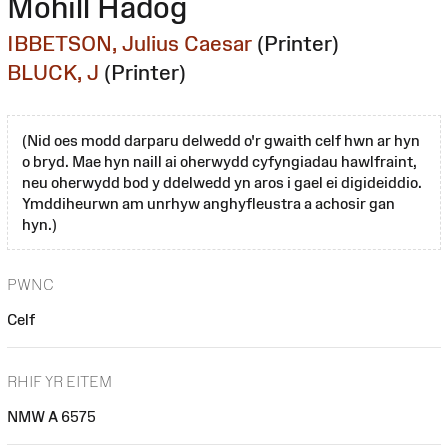
Mohill Hadog
IBBETSON, Julius Caesar
(Printer)
BLUCK, J
(Printer)
(Nid oes modd darparu delwedd o'r gwaith celf hwn ar hyn
o bryd. Mae hyn naill ai oherwydd cyfyngiadau hawlfraint,
neu oherwydd bod y ddelwedd yn aros i gael ei digideiddio.
Ymddiheurwn am unrhyw anghyfleustra a achosir gan
hyn.)
PWNC
Celf
RHIF YR EITEM
NMW A 6575