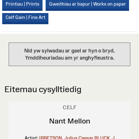
Printiau | Prints
Gweithiau ar bapur | Works on paper
Celf Gain | Fine Art
Nid yw sylwadau ar gael ar hyn o bryd.
Ymddiheuriadau am yr anghyfleustra.
Eitemau cysylltiedig
CELF
Nant Mellon
Artist:
IBBETSON, Julius Caesar
BLUCK, J