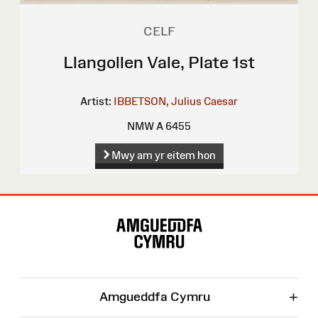
CELF
Llangollen Vale, Plate 1st
Artist:
IBBETSON, Julius Caesar
NMW A 6455
Mwy am yr eitem hon
Map
o'r
Wefan
+
Amgueddfa Cymru