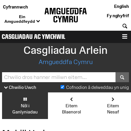
English
Cyfrannwch
Fy nghyfrif
Ein
Amgueddfeydd
C
CASGLIADAU AC YMCHWIL
D
Casgliadau Arlein
Amgueddfa Cymru
S
Chwilio Uwch
Cofnodion â delweddau yn unig
Nôl i
Eitem
Eitem
Ganlyniadau
Blaenorol
Nesaf