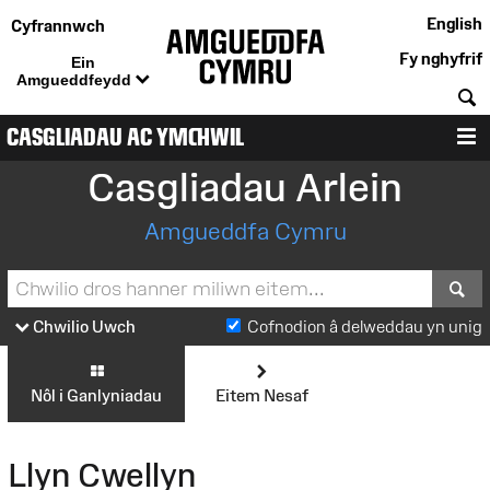
English
Cyfrannwch
Fy nghyfrif
Ein
Amgueddfeydd
C
CASGLIADAU AC YMCHWIL
D
Casgliadau Arlein
Amgueddfa Cymru
S
Chwilio Uwch
Cofnodion â delweddau yn unig
Nôl i Ganlyniadau
Eitem Nesaf
Llyn Cwellyn