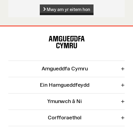
Mwy am yr eitem hon
Map
o'r
Wefan
+
Amgueddfa Cymru
+
Ein Hamgueddfeydd
+
Ymunwch â Ni
+
Corfforaethol