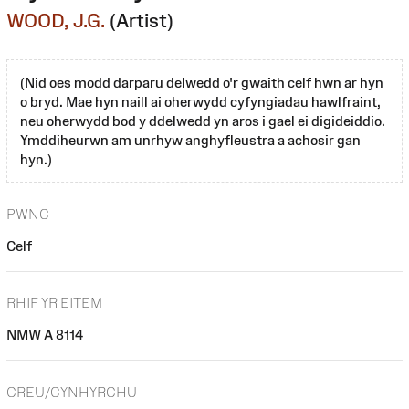
WOOD, J.G.
(Artist)
(Nid oes modd darparu delwedd o'r gwaith celf hwn ar hyn
o bryd. Mae hyn naill ai oherwydd cyfyngiadau hawlfraint,
neu oherwydd bod y ddelwedd yn aros i gael ei digideiddio.
Ymddiheurwn am unrhyw anghyfleustra a achosir gan
hyn.)
PWNC
Celf
RHIF YR EITEM
NMW A 8114
CREU/CYNHYRCHU