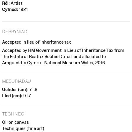
Rôl:
Artist
Cyfnod:
1921
DERBYNIAD
Accepted in lieu of inheritance tax
Accepted by HM Government in Lieu of Inheritance Tax from
the Estate of Beatrix Sophie Dufort and allocated to
Amgueddfa Cymru - National Museum Wales, 2016
MESURIADAU
Uchder (cm):
71.8
Lled (cm):
91.7
TECHNEG
Oil on canvas
Techniques (fine art)