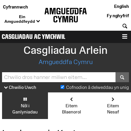
English
Cyfrannwch
Fy nghyfrif
Ein
Amgueddfeydd
C
CASGLIADAU AC YMCHWIL
D
Casgliadau Arlein
Amgueddfa Cymru
S
Chwilio Uwch
Cofnodion â delweddau yn unig
Nôl i
Eitem
Eitem
Ganlyniadau
Blaenorol
Nesaf