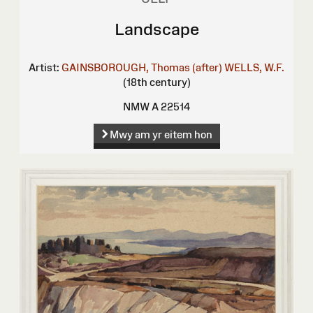
Landscape
Artist:
GAINSBOROUGH, Thomas (after)
WELLS, W.F.
(18th century)
NMW A 22514
Mwy am yr eitem hon