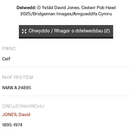
Delwedd:
© Ystâd David Jones. Cedwir Pob Hawl
2025/Bridgeman Images/Amgueddfa Cymru
Chwyddo / Rhagor o ddelweddau (2)
PWNC
Celf
RHIF YR EITEM
NMW A 24895
CREU/CYNHYRCHU
JONES, David
1895-1974