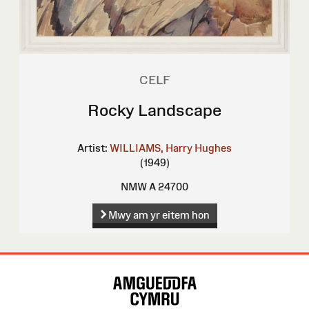
CELF
Rocky Landscape
Artist:
WILLIAMS, Harry Hughes
(1949)
NMW A 24700
Mwy am yr eitem hon
Map
o'r
Wefan