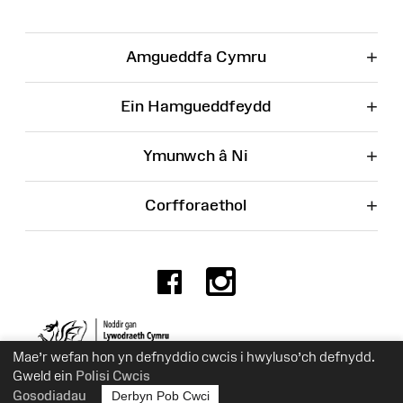
+
Amgueddfa Cymru
+
Ein Hamgueddfeydd
+
Ymunwch â Ni
+
Corfforaethol
Facebook
Instagr
Rhif Elusen 525774
Mae’r wefan hon yn defnyddio cwcis i hwyluso’ch defnydd.
Gweld ein
Polisi Cwcis
Gosodiadau
Derbyn Pob Cwci