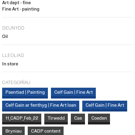
Art dept - fine
Fine Art - painting
DEUNYDD
Oil
LLEOLIAD
In store
CATEGORÏAU
Paentiad | Painting
Celf Gain | Fine Art
Celf Gain ar fenthyg | Fine Art loan
Celf Gain | Fine Art
11_CADP_Feb_22
Tirwedd
Cae
Coeden
Bryniau
CADP content