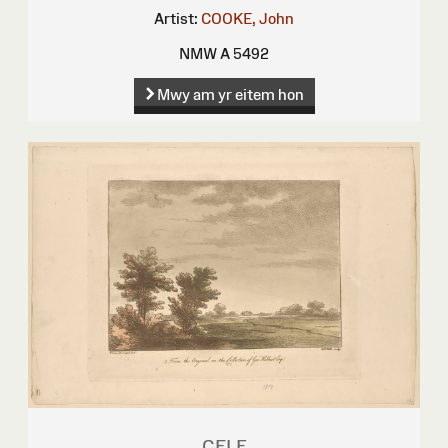
Artist:
COOKE, John
NMW A 5492
Mwy am yr eitem hon
CELF