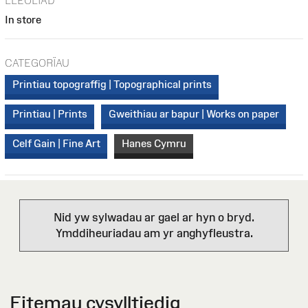
LLEOLIAD
In store
CATEGORÏAU
Printiau topograffig | Topographical prints
Printiau | Prints
Gweithiau ar bapur | Works on paper
Celf Gain | Fine Art
Hanes Cymru
Nid yw sylwadau ar gael ar hyn o bryd.
Ymddiheuriadau am yr anghyfleustra.
Eitemau cysylltiedig