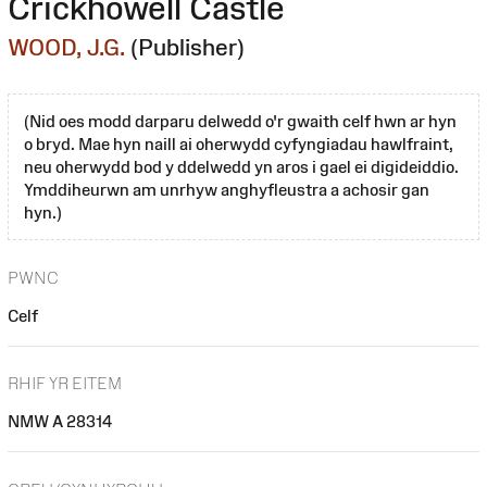
Crickhowell Castle
WOOD, J.G.
(Publisher)
(Nid oes modd darparu delwedd o'r gwaith celf hwn ar hyn
o bryd. Mae hyn naill ai oherwydd cyfyngiadau hawlfraint,
neu oherwydd bod y ddelwedd yn aros i gael ei digideiddio.
Ymddiheurwn am unrhyw anghyfleustra a achosir gan
hyn.)
PWNC
Celf
RHIF YR EITEM
NMW A 28314