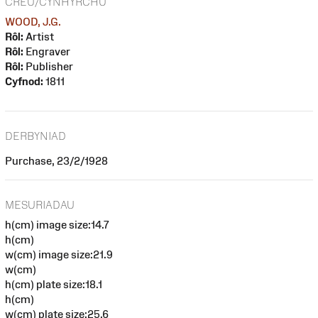
CREU/CYNHYRCHU
WOOD, J.G.
Rôl:
Artist
Rôl:
Engraver
Rôl:
Publisher
Cyfnod:
1811
DERBYNIAD
Purchase, 23/2/1928
MESURIADAU
h(cm) image size:14.7
h(cm)
w(cm) image size:21.9
w(cm)
h(cm) plate size:18.1
h(cm)
w(cm) plate size:25.6