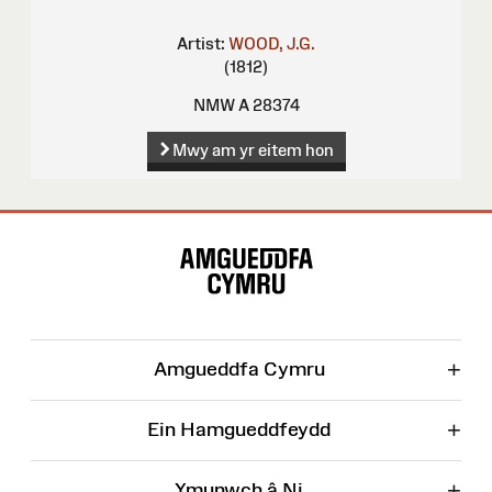
Artist:
WOOD, J.G.
(1812)
NMW A 28374
Mwy am yr eitem hon
Map
o'r
Wefan
+
Amgueddfa Cymru
+
Ein Hamgueddfeydd
+
Ymunwch â Ni