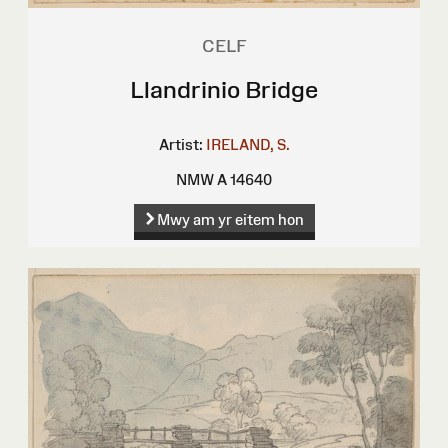
CELF
Llandrinio Bridge
Artist:
IRELAND, S.
NMW A 14640
Mwy am yr eitem hon