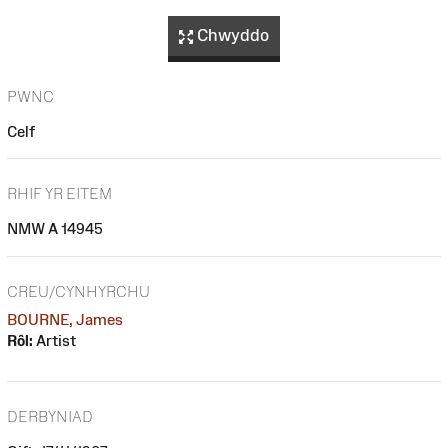
Chwyddo
PWNC
Celf
RHIF YR EITEM
NMW A 14945
CREU/CYNHYRCHU
BOURNE, James
Rôl:
Artist
DERBYNIAD