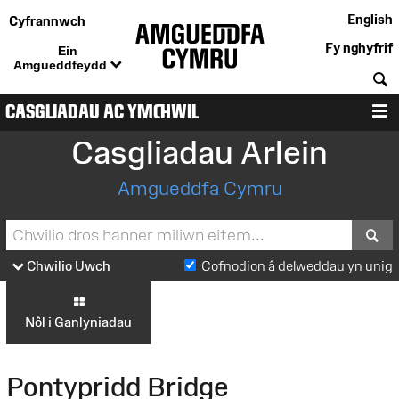
English
Cyfrannwch
Fy nghyfrif
Ein
Amgueddfeydd
C
CASGLIADAU AC YMCHWIL
D
Casgliadau Arlein
Amgueddfa Cymru
S
Chwilio Uwch
Cofnodion â delweddau yn unig
Nôl i Ganlyniadau
Pontypridd Bridge