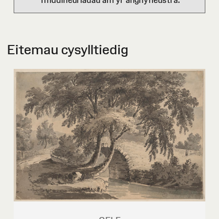
Ymddiheuriadau am yr anghyfleustra.
Eitemau cysylltiedig