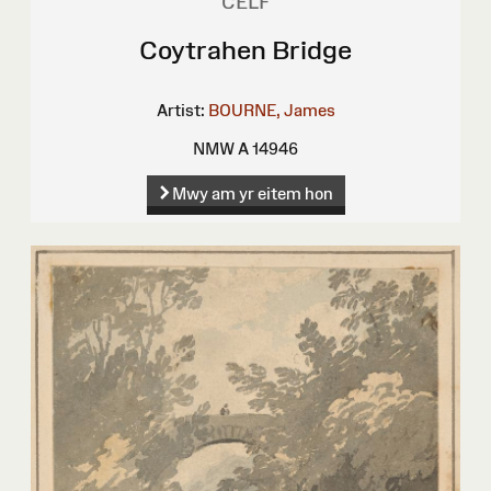
CELF
Coytrahen Bridge
Artist:
BOURNE, James
NMW A 14946
Mwy am yr eitem hon