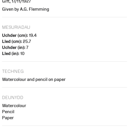
Gift, 17/11/1927
Given by A.G. Flemming
MESURIADAU
Uchder (cm):
19.4
Lled (cm):
25.7
Uchder (in):
7
Lled (in):
10
TECHNEG
Watercolour and pencil on paper
DEUNYDD
Watercolour
Pencil
Paper