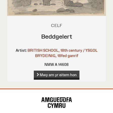
CELF
Beddgelert
Artist:
BRITISH SCHOOL, 18th century / YSGOL
BRYDEINIG, 18fed ganrif
NMW A 14608
Mwy am yr eitem hon
Map
o'r
Wefan