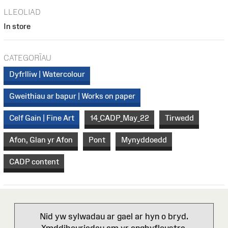
LLEOLIAD
In store
CATEGORÏAU
Dyfrlliw | Watercolour
Gweithiau ar bapur | Works on paper
Celf Gain | Fine Art
14_CADP_May_22
Tirwedd
Afon, Glan yr Afon
Pont
Mynyddoedd
CADP content
Nid yw sylwadau ar gael ar hyn o bryd.